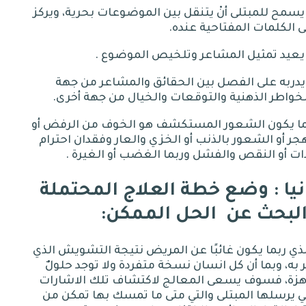
 يسمح للمبتلى أنْ يتنقل بين الموضوعات بحرية، ويركز
 الكلمات المفتاحية عنده
.
.
 يدربه على الفصل بين الحقائق والمشاعر من جهة
خواطر الذهنية والتوقعات والخيال من جهة أخرى
.
ما يكون الشعور المستكشف هو الخوف من الرفض أو
جر أو الشعور بالذنب أو الخزي والعار وفقدان احترام
ات أو النقص والفشل وربما الغضب أو الغيرة
.
نيا
:
وضع خطة العلاج المحتملة
لبحث عن
الحل الممكن:
ذي ربما يكون غائبًا عن المريض نتيجة التشويش الذي
 به، وبما أن كل انسان نسخة متفردة ولا توجد حلولٌ
هزة، فسوف يسعى المعالج لاكتشاف تلك الاشارات
ي يرسلها المبتلى والتي متى ما تمسك بها تمكن من