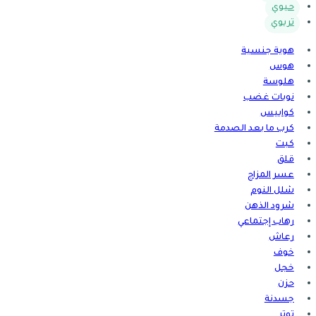
حيوي
تربوي
هوية جنسية
هوس
هلوسة
نوبات غضب
كوابيس
كرب ما بعد الصدمة
كبت
قلق
عسر المزاج
شلل النوم
شرود الذهن
رهاب إجتماعي
رعاش
خوف
خجل
حزن
جسدنة
توتر