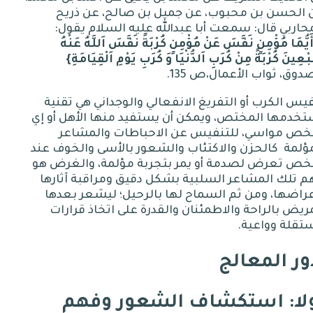
 الحسن بن محبوب، عن جميل بن صالح، عن ذريح
حاربي قال
:
سمعت أبا عبدالله عليه السلام يقول
:
َيُّمَا
مُؤْمِنٍ
نَفَّسَ
عَنْ
مُؤْمِنٍ
كُرْبَةً
نَفَّسَ
اَللَّهُ
عَنْهُ
ْعِينَ
كُرْبَةً
مِنْ
كُرَبِ
اَلدُّنْيَا
وَ
كُرَبِ
يَوْمِ
اَلْقِيَامَةِ
}
دوق، ثواب الأعمال،ص 135
.
يس الكرب أو التفريغ الانفعالي والوجداني هي تقنية
خدمها المختص، ويمكن أن يستفيد منها الأهل أو إي
ص مواسي، للتنفيس عن الاحباطات والمشاعر
ؤلمة
كالحزن والاكتئاب والشعور بالأسى والخوف عند
ص تعرض لصدمة أو يمر بتجربة مؤلمة، والغرض هو
 تلك المشاعر السلبية بشكل دقيق ومراقبة آثارها
راضها، ومن ثم السماح لها بالرحيل؛ ليشعر بعدها
ريض بالراحة والاطمئنان والقدرة على اتخاذ قرارات
تقلة وواعية
.
ور المعالج
لا
:
استكشاف
الشعور
وفهم