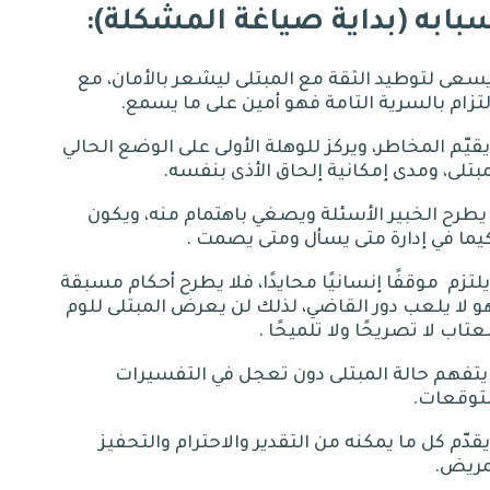
بابه
(
بداية
صياغة
المشكلة
):
 يسعى لتوطيد الثقة مع المبتلى ليشعر بالأمان، مع
لتزام بالسرية التامة فهو أمين على ما يسمع
.
 يقيّم المخاطر، ويركز للوهلة الأولى على الوضع الحالي
بتلى، ومدى إمكانية إلحاق الأذى بنفسه
.
- يطرح الخبير الأسئلة ويصغي باهتمام منه، ويكون
يما في إدارة متى يسأل ومتى يصمت
.
موقفًا إنسانيًا محايدًا، فلا يطرح أحكام مسبقة
 لا يلعب دور القاضي، لذلك لن يعرض المبتلى للوم
عتاب لا تصريحًا ولا تلميحًا
.
 يتفهم حالة المبتلى دون تعجل في التفسيرات
لتوقعات
.
 يقدّم كل ما يمكنه من التقدير والاحترام والتحفيز
مريض
.