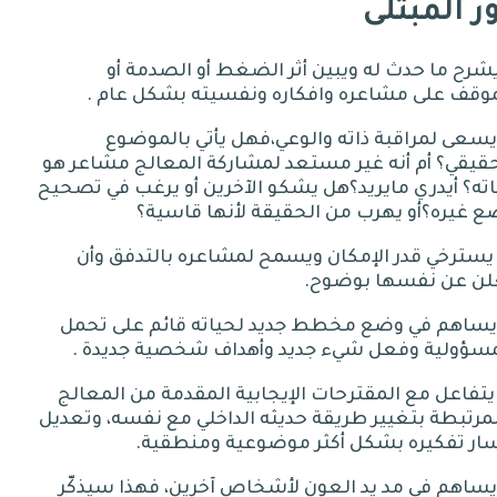
ر المبتلى
 يشرح ما حدث له ويبين أثر الضغط أو الصدمة أو
موقف على مشاعره وافكاره ونفسيته بشكل عام
.
 يسعى لمراقبة ذاته والوعي،فهل يأتي بالموضوع
قيقي؟ أم أنه غير مستعد لمشاركة المعالج مشاعر هو
ته؟ أيدري مايريد؟هل يشكو الآخرين أو يرغب في تصحيح
 غيره؟أو يهرب من الحقيقة لأنها قاسية؟
- يسترخي قدر الإمكان ويسمح لمشاعره بالتدفق وأن
لن عن نفسها بوضوح
.
 يساهم في وضع مخطط جديد لحياته قائم على تحمل
مسؤولية وفعل شيء جديد وأهداف شخصية جديدة
.
 يتفاعل مع المقترحات الإيجابية المقدمة من المعالج
مرتبطة بتغيير طريقة حديثه الداخلي مع نفسه، وتعديل
ار تفكيره بشكل أكثر موضوعية ومنطقية
.
 يساهم في مد يد العون لأشخاص آخرين، فهذا سيذكّر