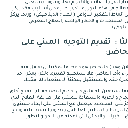
يار القرار الصائب والالتزام بها، وسوف يستعين
عالج في هذه الدور بما تدرب عليه من أساليب فقد يركز
 أنماط التفكير اللاواعي
(
العلاج الديناميكي
)
، وربما يركز
 المعتقدات والافكار الواعية
(
العلاج المعرفي
سلوكي
).
لثا
:
تقديم التوجيه
المبني على
حاضر:
لآن وهنا
)
فالحاضر هو فقط ما يمكننا أن نفعل فيه
 وأما الماضي فلا نستطيع تغييره، ولكن يمكن أخذ
برة منه، والمستقبل يمكننا الاستعداد له
فقط
.
ما يستعين المعالج في تقديم النصيحة الني تفتح آفاق
جاح والحرية والسعادة للمبتلى على طريقة العلاج الذي
كز على المخطط فيعمل مع المبتلى على ايجاد مستوى
الترابط والتنظيم العاطفي وتطوير الاستقلالية وفتح
 للخيرات والبدائل التي تمكنه من النمو والتطور
.