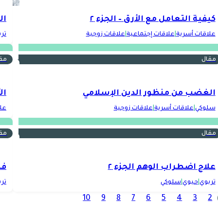
كيفية التعامل مع الأرق – الجزء ٢
ال
علاقات أسرية
|
علاقات إجتماعية
|
علاقات زوجية
تر
مقال
مق
الغضب من منظور الدين الإسلامي
ال
سلوكي
|
علاقات أسرية
|
علاقات زوجية
عل
مقال
مق
علاج اضطراب الوهم الجزء ٢
فه
تربوي
|
حيوي
|
سلوكي
تر
10
9
8
7
6
5
4
3
2