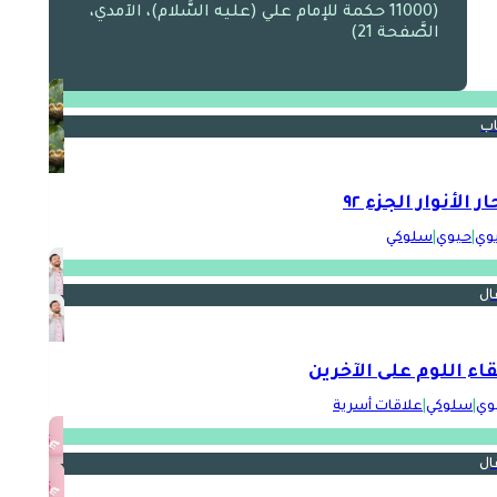
(11000 حكمة للإمام علي (عليه السَّلام)، الآمدي،
الصَّفحة 21)
اب
ر الأنوار الجزء ٩٢
بوي
|
حيوي
|
سلوكي
ال
قاء اللوم على الآخرين
وي
|
سلوكي
|
علاقات أسرية
ال