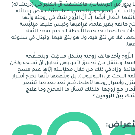
 يدور من
(
دردشات
)
، فاكتشفتْ أنَّ الكثير من
(
دردشاته
)
الشَّباب
و
تدور حول الجنس، كما بعثتْ بعض رسائله
تفها النَّقال أيضًا،
إلَّا
أنَّ
الزَّوج شكَّ في زوجته
و
أنَّها
تح
هاتفه
بغير علمه، فراقبها وكبس عليها متلبِّسة،
دأت حياتهما بعد هذه اللَّحظة لحجيم بفقد الثِّقة
هما، فلا هي تثق فيه، ولا هو يثق فيها، وتبدَّل في سلوكه
ها
.
 الزَّوج يأخذ
هاتف
زوجته بشكل مباغِت، ويتصفَّحه
مها، وينتقل من تطبيق لآخر، وهي تحاول أنْ تمنعه ولكن
فائدة، وزاد في ذلك من خلال مطالبته إيَّاها عدم مسح
مة البحث في
(
اليوتيوب
)
، بل ويتَّهمها
ب
أنَّها تخرج أسرار
نزل وأسرار زوجها لأهلها، فلم تعد بعد هذا تشعر
أمان مع زوجها، فلذلك تسأل ما المخرَج وما
علاج
شك بين الزوجين
؟
أعراض: