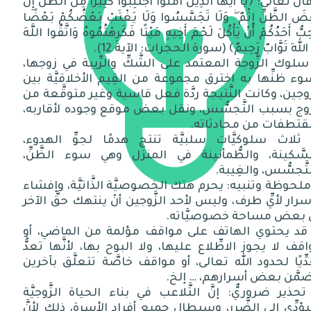
قال تعالى: ﴿يَا أَيُّهَا الَّذِينَ آمَنُوا اجْتَنِبُوا كَثِيرًا مِنَ الظَّنِّ إِنَّ
ضَ الظَّنِّ إِثْمٌ ۖ وَلَا تَجَسَّسُوا وَلَا يَغْتَبْ بَعْضُكُمْ بَعْضًا
حِبُّ أَحَدُكُمْ أَنْ يَأْكُلَ لَحْمَ أَخِيهِ مَيْتًا فَكَرِهْتُمُوهُ وَاتَّقُوا اللَّهَ
َ اللهَ تَوَّابٌ رَحِيمٌ﴾ (سورة الحجرات: الآية 12).
 سلوك الزَّوجة المعتمد على الشَّكِّ والرِّيبة في زوجها،
ء ظنِّها به اخترق مجموعة من القِيم الأخلاقيَّة بين
َّوجين، وكانت النَّتيجة ردَّة فعل قاسية وغير متوقَّعة من
َّوج بسبب التَّجسُّس، ونقل بعض موقع وجوده لأقاربه،
قتطفات من محادثاته.
- ثلاث سلوكيَّات سلبيَّة تنتج هدمًا لجوِّ الهدوء،
سَّكينة، والطُّمأنينة في المنزل وهي سوء الظَّنِّ،
تَّجسُّس، والغِيبة.
 ملحوظة وتنبيه: يحرم هتك الخصوصيَّة الذَّاتيَّة، وإفشاء
سرار لأيِّ طرف، وليس لأحد الزَّوجين أنْ ينتهك حقَّ الآخر
 بعض مساحة خصوصيَّاته.
- قد يحتوي الهاتف على مواقف مؤلمة من الماضي، أو
قف لا يجوز الاطِّلاع عليها، ولا البوح بها، لأنَّها تعدُّ
ِّيًا لحدود الله تعالى، أو مواقف خاصَّة تتعلَّق بآخرين
مَّن بعض أسرارهم، … إلخ.
 تحذير ضروريٌّ: إنَّ التَّلاعب في بناء الحياة الزَّوجيَّة
دِّي إلى الضَّرر، وسيطال جميع أفراد الأسرة، ذلك لأنَّ