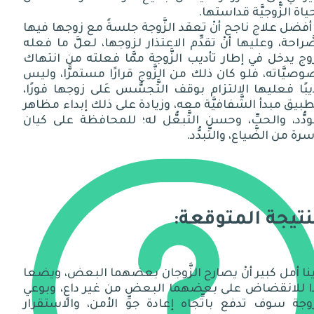
ياة الزَّوجيَّة قداستها.
 أفضل علاج ناجح أنْ تعقد الزَّوجة جلسةً مع زوجها فيها
َّراحة، وعليها أنْ تقدِّم الاعتذار لزوجها، لعلَّ ما فعله
َّوج يدخل في إطار تأديب الزَّوجة ممَّا فعلته من انتهاك
صيَّاته، فلو كان ذلك من الزَّوج قرارًا مستمرًّا، وليس
يبًا فعليها الالتزام بوقف التَّجسُّس عَلى زوجها فورًا،
بيق مبدأ الشَّفافيَّة معه، وزيادة على ذلك إبداء مظاهر
َّودُّد، والحبِّ، وحسنِ التَّبعُّل له؛ للمحافظة على كيان
سرة من الضَّياع، والتَّبدُّد.
نتيجة المتوقعة:
نا أمل كبير أنْ يصارح الزَّوجان بعضهما البعض، ويضعا
ًّا للانقضاض على بعضهما البعض من غير داعٍ، وبوعي
َّوجة سوف تدفع باتِّجاه إعادة جوِّ الأمن، والاستقرار