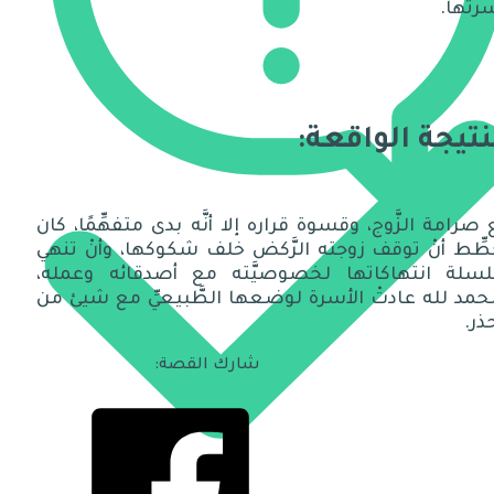
رتها.
نتيجة الواقعة:
صرامة الزَّوج، وقسوة قراره إلا أنَّه بدى متفهِّمًا، كان
ِّط أنْ توقف زوجته الرَّكض خلف شكوكها، وأنْ تنهي
سلة انتهاكاتها لخصوصيَّته مع أصدقائه وعمله،
حمد لله عادتْ الأسرة لوضعها الطَّبيعيِّ مع شيئ من
ذر.
شارك القصة: