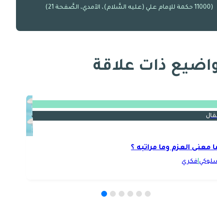
(11000 حكمة للإمام علي (عليه السَّلام)، الآمدي، الصَّفحة 21)
اضيع ذات علاقة
قال
ا معنى العزم وما مراتبه ؟
لوكي
|
فكري