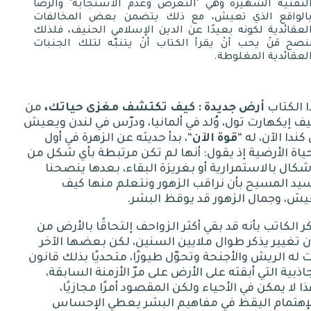
لتقنية الشهيرة وهي "التعرض وعدم الاستجابة" والرضا
الواقع الذي تعيش، مع ذلك يتضمن بعض المخالفات
لعقائدية لكونه بعيدًا عن الدين الإسلامي الحنيف، فلذلك
نصح مَنْ يحب أنْ يقرأ الكتاب أنْ يتنبّه لتلك الجنبات
لعقائدية المغلوطة.
 الكتاب
أرض جديدة
:
كيف
تكتشف
مغزى
حياتك،
من
يف
إيكهارت تول، وُلد في ألمانيا، ودرّس في لندن ويعيش
كندا الآن، له
“
قوة الآن
“
، بدأ حديثه عن الزهرة في أول
ياة الأرضية إذ يقول
:
أنها لم تكن مرتبطة بأي شكل من
شكال بالاستمرارية أو بغريزة البقاء، بعدها ينصحنا
يد المسيح بأن نراقب الزهور ونتعلم منها كيف
يش، وجمال الزهور قد يوقظ البشر
.
ر الكاتب بأنه قد بقي أكثر الزواحف إلتحاقًا بالأرض من
 تغيير يذكر طوال ملايين السنين، لكن بعضها الآخر
 له الريش والأجنحة وتحوّل طيورًا، متحديًا بذلك قانون
اذبية التي أبقته على الأرض على مرّ الأزمنة السابقة،
ا لا يمكن في الأحياء ولكن المقصود أمرًا مجازيًا،
لإهتمام اليقظ في مفاهيم البشر يعطي الإحساس