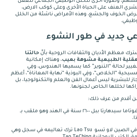
فسهم، وصورة أخرى للخلل الوظيفي الجماعي للعقل
شري العنف على الحياة الأخرى وعلى كوكب الارض،
رض الخوف والجشع، وهذه الأمراض ناشئة من الخلل
وظيفي
.
ي جديد في طور النشوء
رك معظم الأديان والثقافات الروحية بأنّ
حالتنا
عقلية
الطبيعية
مشوهة
بعيب
، وهناك إمكانية
غيير لحالة
“
التنوير
”
كما يسميها الهندوس، وفِي
مسيحية
“
الخلاص
“
، وفِي البوذية
“
نهاية المعاناة
“
، أعظم
از للبشرية ليس أعمال الفن والعلم والتكنولوجيا، بل
اكها لخللها الخاص لجنونها
.
ن أقدم من عرف ذلك
:
١- غوتاما سيدهارتا ببل ٢٦٠٠ سنة في الهند وهو ملقب بـ
ا
.
Lao Tsu
ترك تعاليمه في سجل وهي
ق الكتب الروحانية
Tao TeChing .