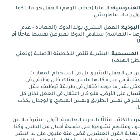
:
الـ مايا
(
حجاب الوهم
)
العقل هو مايا كما
ل رامانا ماهاريشي
.
:
العقل البشري يولد الدوكا
(
المعاناة
–
عدم
ضا
–
التعاسة
)
ستلاقي الدوكا تعبر عن نفسها عاجلًا أم
ا
.
:
البشرية تنتمي للخطيئة الأصلية
(
وتعني
طئ الهدف
).
س في العقل البشري بل في استخدام المهارات
عقلية في غير مكانها فليس هناك خلل وظيفي في
قل بقدر ما يوجد اختلال في طريقة توظيف عقل
نسان على الأرض، فلو كان اعتلال في العقل لكان كل
بشر في نفس الطريق ونفس المنهج، والوجدان يكذب
.
ب الكاتب مثالًا بالحرب العالمية الأولى
:
عشرة ملايين
وا، ومثلهم تشوهوا على بضعة أميال من الطين، وكذا
نهاية القرن العشرين قضى مئة مليون على يد البشر