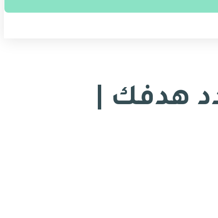
دة ٥ : حدد هدفك |