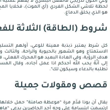
وعي الكون تدريجي فالعقل البشري لا يفهم عملية الو
لحظة تلاشي الشكل الفردي
(
أي الموت
)
، فخلايا الم
هو الذي يخلق الدماغ
.
شروط
(
الطاقة
)
الثلاثة لل
كل شرط يعتبر ذبذبة معينة للوعي، أولهم التسليم
الاستمتاع وهو الشعور بالحيوية والراحة، والثالث 
هدف الرؤية، وفي العادة البعيد هو المحرك الفعلي، فا
إلى أنَّهُ يحب الله أحدكم اذا عمل أجاده، وقال الم
تطلبه بالدعاء وسيكون لك
“.
قصص ومقولات جميلة
يقال أن بوذا قدّم مرة
“
موعظة صامتة
”
حمل خلالها 
ارتسمت ابتسامة على وجه أحد الحاضرين يدعى
“
ماها