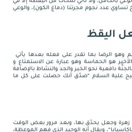
عي بالكامل، ولا تأتي لمحات من اليقظة إلا في
خ تساوي عدد نجوم مجرتنا
(
دماغ الكون
)
، والوعي
فعل اليقظ
 وهو الرضا بما تقدر على فعله بعدها يأتي
والأخير هو الحماسة وهو عبارة عن الاستمتاع و
لجنَّة دافعية نحو الخير والجد والنشاط بالإضافة
سيح علية السلام
“
صدّق أنك حصلت على كل ما
زهرة وجعل يحدّق بها، وبعد مرور بعض الوقت
كاسيابا
“
، ويقال أنه الوحيد الذي فهم الموعظة،