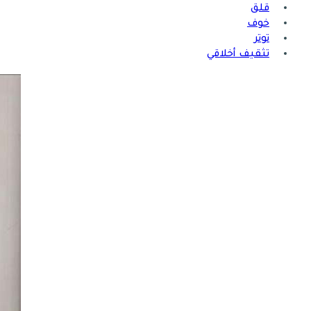
قلق
خوف
توتر
تثقيف أخلاقي