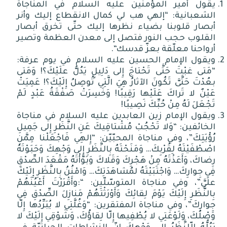
يقول أمير المؤمنين عليه السلام في المناجاة
الشعبانية
: “
إلهي هب لي كمال الانقطاع إليك وأنر
أبصار قلوبنا بضياء نظرها إليك حتّى تخرق أبصار
القلوب حجب النور فتصل إلى معدن العظمة وتصير
أرواحنا معلّقة بعزّ قدسك
“.
ويقول الإمام الحسين عليه السلام في يوم عرفة
:
“
مَتى غبْتَ حَتَّى تَحْتاجَ إِلى دَلِيلٍ يَدُلُّ علَيْكَ؟
!
وَمَتى
بعُدْتَ حَتَّىَّ تَكُونَ الآثارُ هِيَ الَّتِي تُوصِلُ إِلَيْكَ؟
!
عَمِيَتْ
عَيْنٌ لا تَراكَ عَلَيْها رَقِيبًا
!
وَخَسِرَتْ صَفْقَةُ عَبْدٍ لَمْ
تَجْعَلَ لَهُ مِنْ حُبِّكَ نَصِيبًا
!
ويقول الإمام زين العابدين عليه السلام في مناجاة
الخائفين: “وَلا تَحْجُبْ مُشْتاقِيكَ عَنِ النَّظَرِ إِلى جَمِيلِ
رُؤْيَتِكَ”، وفي مناجاة المحبّيّن: “إِلهِي فَاجْعَلْنا مِمَّنِ
اصْطْفَيْتَهُ لِقُرْبِكَ… وَمَنَحْتَهُ بِالنَّظَرِ إِلى وَجْهِكَ وَحَبَوْتَهُ
رِضاكَ، وَأَعَذْتَهُ مِنْ هَجْرِكَ وَقَلاكَ وَبَوَّأْتَهُ مَقْعَدَ الصِّدْقِ
فِي جِوارِكَ… وَاجْتَبَيْتَهُ لمُشاهَدَتِكَ… وَامْنُنُ بِالنَّظَرِ إِلَيْكَ
علَيَّ”، وفي مناجاة المتوسّلّين: “:وأَقْرَرْتَ أَعْيُنَهُمْ
بِالنَّظَرِ إِلَيْكَ يَوْمَ لِقائِكَ وَأَوْرَثْتَهُمْ مَنازِلَ الصِّدْقِ فِي
جِوارِكَ”، وفي مناجاة المفتقرين: “وَغُلَّتِي لا يُبَرِّدُها إِلّا
وَصْلُكَ، وَلَوْعَتِي لا يُطْفِيها إِلّا لِقاؤُكَ، وَشَوْقِي إِلَيْكَ لا