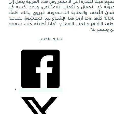
شبِع ميله للقدرة التي لا تُقهر وفي هذه المرتبة يصل إلى
بوبه ذي الجمال والكمال اللامتناهي، ويجد نفسه في
ضان اللّطف والعناية اللامحدودة، فيروي بذلك ظمأه
جاته كلّها، وما أروع هذا الإشباع بيد المعشوق يصحبه
لطف الغامر والحب العميم
: “
فإذا أحببته كنت سمعه
ذي يسمع به
“.
شارك الكتاب: