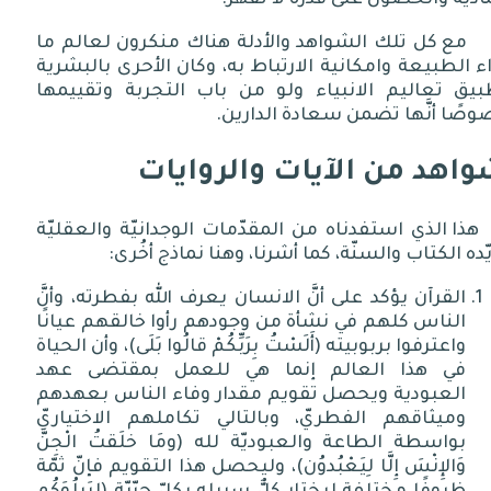
ادية والحصول على قدرة لا تقهر
.
مع كل تلك الشواهد والأدلة هناك منكرون لعالم ما
ء الطبيعة وامكانية الارتباط به، وكان الأحرى بالبشرية
بيق تعاليم الانبياء ولو من باب التجربة وتقييمها
صًا أنَّها تضمن سعادة الدارين
.
اهد من الآيات والروايات
هذا الذي استفدناه من المقدّمات الوجدانيّة والعقليّة
ّده الكتاب والسنّة، كما أشرنا، وهنا نماذج أخُرى
:
القرآن يؤكد على أنَّ الانسان يعرف الله بفطرته، وأنَّ
الناس كلهم في نشأة من وجودهم رأوا خالقهم عيانًا
واعترفوا بربوبيته
(
أَلَسْتُ بِرَبِّكُمْ قالُوا بَلَى
)
، وأن الحياة
في هذا العالم إنما هي للعمل بمقتضى عهد
العبودية ويحصل تقويم مقدار وفاء الناس بعهدهم
وميثاقهم الفطريّ، وبالتالي تكاملهم الاختياريّ
بواسطة الطاعة والعبوديّة لله
(
ومَا خلَقتُ الْجِنَّ
وَالإِنْسَ إِلَّا لِيَعْبُدوُن
)
، وليحصل هذا التقويم فإنّ ثمّة