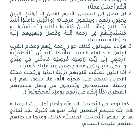
ظروفًا مختلفة ليختار كلٌّ سبيله بكلّ حرّيّة
(
لِيَبلُوَكُم
أَيُّكُم أَحسَنُ عَمَلٗا
).
لن يصل إلى السبيل الأقوم الآمن إلّا أولئك الذين
يحبّون ربّهم،، ويبتغون مرضاته
(
وَٱلَّذِينَ ءَامَنُوٓاْ أَشَدُّ
حُبّا لِّلَّهِ
) (
فَأَمَّا ٱلَّذِينَ ءَامَنُواْ بِٱللَّهِ وَٱعتَصَمُواْ بِهِ
فَسَيُدخِلُهُم فِي رَحمَة مِّنهُ وَفَضل وَيَهدِيهِم إِلَيهِ
صِرَٰطا مُّستَقِيما
).
هؤلاء سينالون كذلك جوار رحمة ربّهم ومقام القرب
الإلهيّ عند لقاء الحبيب
(
يأَٰٓيَّتُهَا ٱلنَّفسُ ٱلمُطمَئِنَّةُ
ٱرجعِيِٓ إِلَىٰ رَبِّكِ رَاضِيَة مَّرضِيَّة فادخُلِي فِي عِبَٰدِي
وَٱدخُلِي جَنَّتِي
) (
فِي مَقعَدِ صِدقٍ عِندَ مَلِيك مُّقتَدِر
).
أمّا الذين تعلّقت قلوبهم بزينة الدنيا ورجّحت محبّة
الآخرين لديهم على
محبّة الله
، فلا شوق لهم إلى
رحمته، فسيعذبون ويُحرمون من وصل محبوبهم
الفطريّ
(
كَلَّآ إِنَّهُم عَن رَّبِّهِم يَومَئِذ لَّمَحجُوبُونَ
).
كما توجد في الأحاديث النبويّة وأخبار أهل بيت الرسالة
م الله عليهم أجمعين أيضًا شواهد كثيرة، نجد نماذج
ها في بعض الأحاديث القدسيّة كذلك، ومنها مناجاتهم
دعيتهم عليهم السلام
: