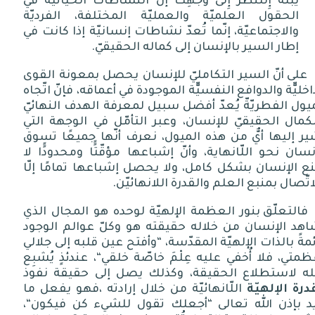
يَبُلُّهُ إِلّلنَّظَرُ إِلى وَجْهِكَ إنّ النشاطات الحياتيّة في
الحقول العلميّة والعمليّة المختلفة، الفرديّة
والاجتماعيّة، إنّما تُعدّ نشاطات إنسانيّة إذا كانت في
إطار السير بالإنسان إلى كماله الحقيقيّ.
على أنّ السير التكامليّ للإنسان يحصل بمعونة القوى
اخليّّة والدوافع النفسيّّة الموجودة في أعماقه، فإنّ اتّجاه
يول الفطريّةّ يُعدّ أفضل سبيل لمعرفة الهدف النهائيّ
كمال الحقيقيّ للإنسان، وعبر التأمّل في الوجهة التي
ر إليها أيٌّ من هذه الميول، نعرف أنّها جميعًا تسوق
نسان نحو اللّانهاية، وأنّ إشباعها مؤقّتًًا ومحدودًًا لا
ع الإنسان بشكل كامل، ولا يحصل إشباعها تمامًا إلّا
اتّصال بمنبع العلم والقدرة اللانهائيّن
.
فالتعلّق بنور العظمة الإلهيّة لوحده هو المجال الذي
اهد الإنسان من خلاله حقيقته هو وكلّ عوالم الوجود
مةً بالذات الإلهيّة المقدّسة،
“
وأفتح عين قلبه إلى جلالي
متي، فلا أُخفي عليه عِلْمَ خاصّة خلقي
“
، عندئذٍ يُشبِع
له لاستطلاع الحقيقة، وكذلك يصل إلى حقيقة نفوذ
درة الإلهيّة
اللّانهائيّة من خلال إرادته ،فهو يفعل ما
د بإذن الله تعالى
“
أجعلك تقول للشيء كن فيكون
“
،