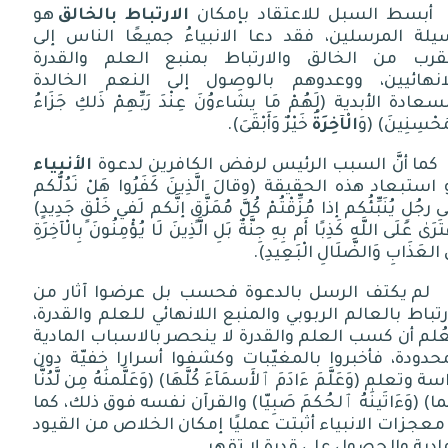
أبسط السبل للاعتقاد بإمكان
الارتباط بالخالق
هو
يلة المرسلين، فقد دعا الانبياءُ جميعًا الناس إلى
تقرب من الخالق والارتباط بمنبع العلم والقدرة
لانهائيين، ووعدوهم بالوصول إلى النعم الخالدة
سعادة الأبدية
(
لَهُمْ مَا يشَاءوُنَ عِنْدَ رَبِّهِمْ ذَلكِ جَزَاءُ
مُحْسِنِينَ
) (
وَ
الْآخِرَةُ
خَيْرٌ وَأَبْقَىَ
).
كما أنَّ السبب الرئيس لرفض الكافرين لدعوة
الأنبياء
 استبعاد هذه الحقيقة
(
وقالَ الَّذِينَ كَفَرُوا هَلْ نَدُلُّكم
 رجُلٍ يُنَبِّئُكم إذا مُزِّقْتُمْ كُلَّ مُمَزَّقٍ إنَّكم لَفي خَلْقٍ جَدِيدٍ
)
ْتَرَىٰ عَلَى اللَّهِ كَذِبًا أَم بِهِ جِنَّةٌ بَلِ الَّذِينَ لَا يُؤْمِنُونَ بِالْآخِرَةِ
العَذَابِ وَالضَّلَالِ الْبَعِيدِ
).
لم يكتف الرسل بالدعوة فحسب بل عرضوا آثار من
رتباط بالعالم الربوبي والمنبع اللانهائي للعلم والقدرة،
عُلم أن كسب العلم والقدرة لا ينحصر بالاسباب المادية
حدودة، فأخبروا بالمغيّبات وكشفوا أسرارا خفيّة دون
اسة وتعلم
(
وَعَلَّمَ ءَادَمَ ٱلأَسمَآءَ كُلَّهَا
) (
وَعَلَّمنَٰهُ مِن لَّدُنَّا
ما
) (
وَءَاتَينَٰهُ ٱلحُكمَ صَبِيّا
)
والقرآن نفسه فوق ذلك، كما
معجزات الانبياء أثبتت عمليًا إمكان الخلاص من القيود