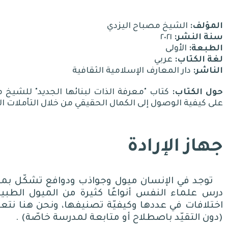
المؤلف:
الشيخ مصباح اليزدي
سنة النشر:
٢٠٢١
الطبعة:
الأولى
لغة الكتاب:
عربي
الناشر:
دار المعارف الإسلامية الثقافية
حول الكتاب:
كتاب "معرفة الذات لبنائها الجديد" للشيخ مص
على كيفية الوصول إلى الكمال الحقيقي من خلال التأملات ا
جهاز الإرادة
توجد في الإنسان ميول وجواذب ودوافع تشكّل 
درس علماء النفس أنواعًا كثيرة من الميول الطبيعي
اختلافات في عددها وكيفيّة تصنيفها، ونحن هنا نتعرّض
(
دون التقيّد باصطلاح أو متابعة لمدرسة خاصّة
) .