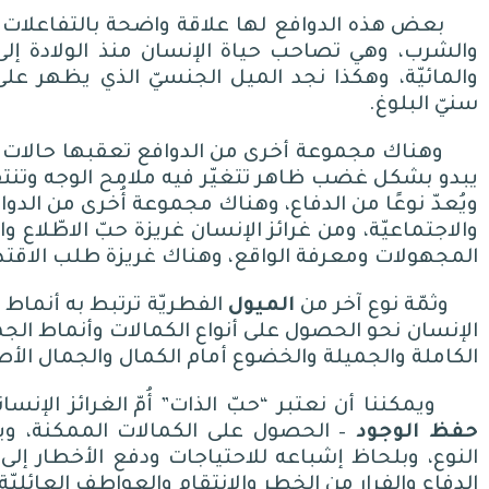
بعض هذه الدوافع لها علاقة واضحة بالتفاعلات الك
والشرب، وهي تصاحب حياة الإنسان منذ الولادة إلى الم
والمائيّة، وهكذا نجد الميل الجنسيّ الذي يظهر على
سنيّ البلوغ
.
وهناك مجموعة أخرى من الدوافع تعقبها حالات بدني
يبدو بشكل غضب ظاهر تتغيّر فيه ملامح الوجه وتنتفخ 
ويُعدّ نوعًا من الدفاع، وهناك مجموعة أُخرى من الدو
والاجتماعيّة، ومن غرائز الإنسان غريزة حبّ الاطّلا
المجهولات ومعرفة الواقع، وهناك غريزة طلب الاقتدا
وثمّة نوع آخر من
الميول
الفطريّة ترتبط به أنماط 
الإنسان نحو الحصول على أنواع الكمالات وأنماط الجمال
الكاملة والجميلة والخضوع أمام الكمال والجمال الأ
ويمكننا أن نعتبر
“
حبّ الذات
”
أُمّ الغرائز الإن
حفظ الوجود
–
الحصول على الكمالات الممكنة، و
النوع، وبلحاظ إشباعه للاحتياجات ودفع الأخطار إل
الدفاع والفرار من الخطر والانتقام والعواطف العائليّة 