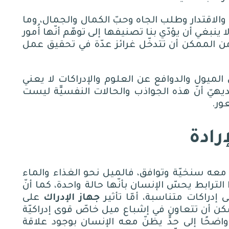
والاقتدار وطلب الجاه وحبّ الكمال والجمال، وما
 ينبغي أن يؤدّي بنا تصنيفها إلى توهّم أنّها أُمور
من الممكن أن تتدخّل غرائز عدّة في تحقيق عمل
الميول والدوافع عن العلوم والإدراكات لا يعني
ديهيّ أنّ هذه الجواذب والحالات النفسيّّة ليست
عور
.
رادة
ه سنخيّة وتوافق، فالميل نحو الغذاء والماء
ترابط يحسّ الإنسان بأنّها حالة واحدة، كما أنّ
 إدراكات متناسبة، أمّا تأثير
جهاز الإدراك
على
ن أن تتعاون في إشباع ميل خاصّ قوى إدراكيّة
 واضحًا إلى حدٍّ يظنّ معه الإنسان بوجود علاقة