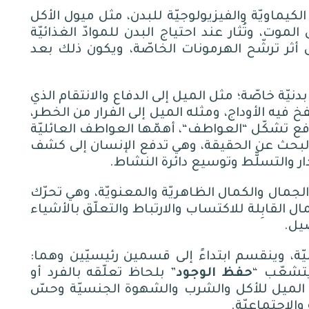
يماويّة والفيزيولوجيّة للبدن، مثل ميول الأكل
وت، وتُثار عند احتياج البدن للموادّ الغذائيّة
 أثر ترشّح الهرمونات الخاصّة، ويكون ذلك بعد
ّة خاصّة؛ مثل الميل إلى الدفاع والانتقام الذي
فيه الأوداج، ومثله الميل إلى الفرار من الخطر،
افع تشكّل
“
العواطف
“
، أهمّها العواطف العائليّة
ع والبحث عن الحقيقة، وهي تدفع الإنسان إلى كشف
ر والتسلّّط وتوسيع دائرة النشاط
.
الجمال والكمال الظاهريّة والمعنويّة، وهي تحرّك
 القابِلة للاكتساب والارتباط والتعلّق بالأشياء
صيل
.
سانيّة، وينقسم ابتداءً إلى قسمين رئيسيّين وهما
:
يتشعّب
“
حفظ
الوجود
”
بلحاظ تعلّقه بالفرد أو
ى الميل للأكل والشرب والشهوة الجنسيّة وحسّ
والاجتماعيّة
.