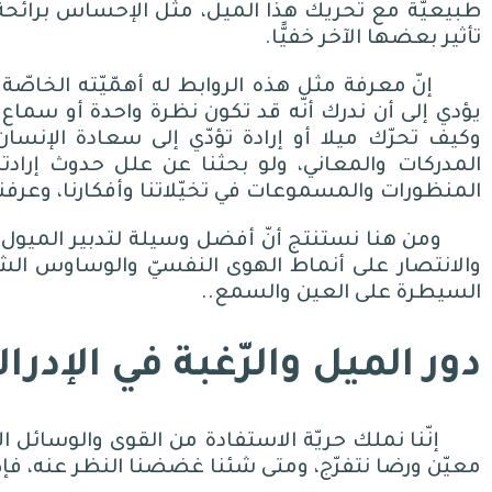
طبيعيّة مع تحريك هذا الميل، مثل الإحساس برائحة 
تأثير بعضها الآخر خفيًّا
.
إنّ معرفة مثل هذه الروابط له أهمّيّته الخاصّة
يؤدي إلى أن ندرك أنّه قد تكون نظرة واحدة أو سما
وكيف تحرّك ميلا أو إرادة تؤدّي إلى سعادة الإنسا
المدركات والمعاني، ولو بحثنا عن علل حدوث إرادتنا 
المنظورات والمسموعات في تخيّلاتنا وأفكارنا، وعرفنا آ
ومن هنا نستنتج أنّ أفضل وسيلة لتدبير الميول و
والانتصار على أنماط الهوى النفسيّ والوساوس الشي
السيطرة على العين والسمع
..
دور الميل والرّغبة في الإدرا
إنّنا نملك حريّة الاستفادة من القوى والوسائل ال
معيّن ورضا نتفرّج، ومتى شئنا غضضنا النظر عنه، فإذ