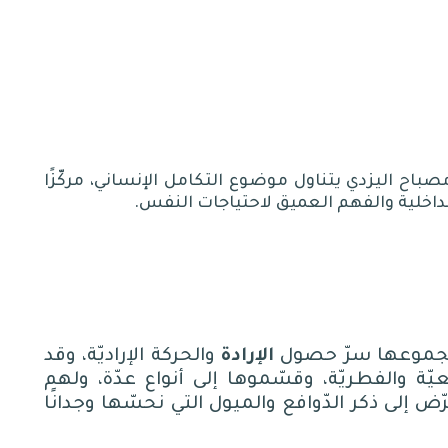
باح اليزدي يتناول موضوع التكامل الإنساني، مركّزًا
لداخلية والفهم العميق لاحتياجات النفس.
بمجموعها سرّ حصول
الإرادة
والحركة الإراديّة، وقد
ّة والفطريّة، وقسّموها إلى أنواع عدّة، ولهم
 إلى ذكر الدّوافع والميول التي نحسّها وجدانًا