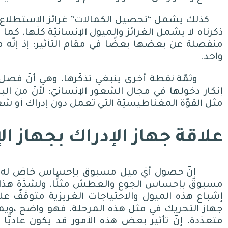
كذلك يشمل
“
تحصيل الكمالات
”
غرائز الاستطلاع 
ذكرناه لا يشمل الغرائز والميول الإنسانيّة كلّها، كما لا
منفصلة عن بعضها بعضًا في مقام التأثير؛ إذ إنّه 
واحد
.
وثمّة نقطة أخرى ينبغي تذكّرها، وهي أنّ فصل 
إنكار دخولها في مجال الشعور الإنسانيّ؛ لأنّ من الب
مثل القوّة المغناطيسيّة التي تعمل دون إدراك أو ش
علاقة جهاز الإدراك بجهاز الإ
إنّ حصول أيّ ميل مسبوق بإحساس خاصّ له مع
مسبوقٌ بإحساس الجوع والعطش مثلًًا، ولشدّّة هذا ال
إشباع هذه الميول والاحتياجات الغريزية متوقّفٌ على
جهاز التحريك في مثل هذه المرحلة، فهو واضح ،ويمك
متعدّدة، إنّ تأثير بعض هذه الأمور قد يكون عاديًّا