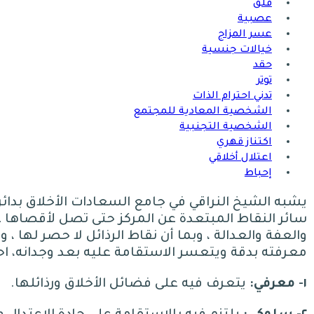
قلق
عصبية
عسر المزاج
خيالات جنسية
حقد
توتر
تدني احترام الذات
الشخصية المعادية للمجتمع
الشخصية التجنبية
اكتناز قهري
اعتلال أخلاقي
إحباط
يشبه الشيخ النراقي في جامع السعادات الأخلاق بدائر
سائر النقاط المبتعدة عن المركز حتى تصل لأقصاها ع
والعفة والعدالة ، وبما أن نقاط الرذائل لا حصر لها 
معرفته بدقة ويتعسر الاستقامة عليه بعد وجدانه، اح
١- معرفي
:
يتعرف فيه على فضائل الأخلاق ورذائلها
.