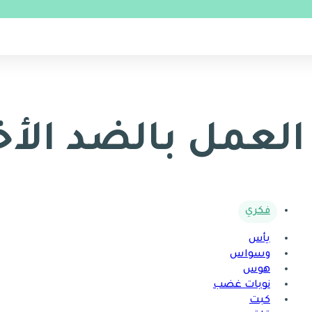
العمل بالضد الأخ
فكري
يأس
وسواس
هوس
نوبات غضب
كبت