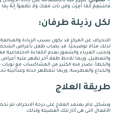
٢- سلوكي:
يلتزم فيه بالاستقامة على جادة الاعتدال و
فَاسْتَقِمْ كَمَا أُمِرْتَ وَمَن تَابَ مَعَكَ وَلاَ تَطْغَوْاْ إِنَّهُ بِمَا
لكل رذيلة طرفان
:
الانحراف عن المركز قد يكون بسبب الزيادة والمبالغ
لذلك مثالا توضيحيًا، قد يصاب طفل بأعراض الشخصية
وتجنب الغرباء والشعور بعدم الكفاءة الاجتماعية فه
والتعطيل، وربما نلاحظ طفلا آخر تظهر عليه أعراض
“
والخطأ، تصدر منه الكثير من المشاكسات مع نوبات م
والخداع والغطرسة، وربما تتمظهر حدته وعدائيته تجاه 
طريقة العلاج
وبشكل عام يعتمد العلاج على درجة الانحراف ثم تحص
الأفعال التي هي آثار تلك الفضيلة ولذلك
: