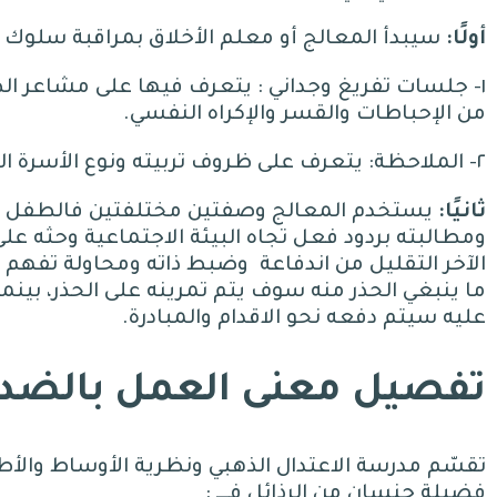
أولًا
:
سيبدأ المعالج أو معلم الأخلاق بمراقبة سلو
١- جلسات تفريغ وجداني
:
يتعرف فيها على مشاعر الط
من الإحباطات والقسر والإكراه النفسي
.
٢- الملاحظة
:
يتعرف على ظروف تربيته ونوع الأسرة ال
ثانيًا
:
يستخدم المعالج وصفتين مختلفتين فالطفل الأو
ومطالبته بردود فعل تجاه البيئة الاجتماعية وحثه عل
الآخر التقليل من اندفاعة
وضبط ذاته ومحاولة تفهم م
ما ينبغي الحذر منه سوف يتم تمرينه على الحذر، بينما
عليه سيتم دفعه نحو الاقدام والمبادرة
.
تفصيل معنى
العمل بالضد 
تقسّم مدرسة الاعتدال الذهبي ونظرية الأوساط والأطرا
فضيلة جنسان من الرذائل فـــ
: