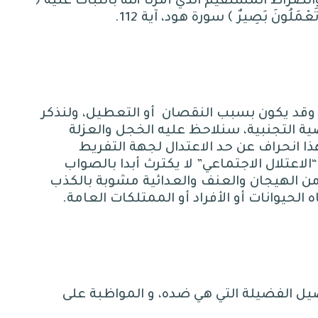
الصراط المستقيم الذي أمرنا الله بالثبات عليه ﴿
 تَعْمَلُونَ بَصِيرٌ ﴾
سورة هود، آية 112.
ة وقد يكون بسبب النقصان
أو التعطيل، ولنذكر
 التجنبية، سنلاحظ عليه الخجل والعزلة
ذا انحراف عن حد الاعتدال لجهة التفريط
الاعتلال الاجتماعي
”
لا يكترث أبدا بالصواب
ن الهيجان والعنف والعدائية مشوبة بالكذب
الحيوانات أو الأفراد أو الممتلكات العامة
.
يل الفضيلة التي هي ضده، و المواظبة على