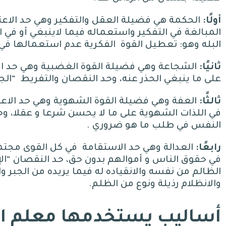
أولًا
:
الحكمة هي فضيلة العقل والتفكير وهي حد الاعت
المبالغة في التفكير واستعماله فيما لاينبغي أو في ا
البله وهو
:
تعطيل القوة
الفكرية عدم استعمالها في 
ثانيًا
:
الشجاعة وهي فضيلة القوة الغضبية وهي حد الاع
على ما ينبغي الحذر عنه، وحد النقصان والتفريط
“
الج
ثالثًا
:
العفة وهي فضيلة القوة الشهوية وهي حد الاعتدا
في اللذات الشهوية على ما لا يحسن شرعا و عقلا، وح
النفس في طلب ما هو ضروري
.
رابعًا
:
العدالة وهي حد الاستقامة
في كل القوى مجتمع
في حقوق الناس و أموالهم بدون حق، حد النقصان
“
ال
الظالم من نفسه والانقياده له فيما يريده من الجبر 
والانظلام رذيلة ونوع من الظلم
.
أساليب يستخدمها معلم ال