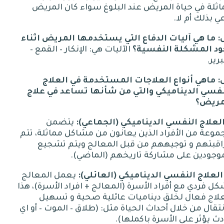
ثلة في حياة المريض عند البلوغ سواء كان المريض
ي بذلك أم لا
.
:
ما هي آليات الدفاع التي يستخدمها المريض اثناء
ود المشكلة النفسية؟
الآليات
هي
:
الإنكار
–
القمع
–
برير
.
:
ماهي أنواع العلاجات المستخدمة في العلاج
نفسي الديناميكي والتي من شأنها تساعد في علاج
مريض؟
النفسي
الديناميكي
(
الجماعي
):
يتضمن
وعة من الأفراد الذين يعانون من مشاكل مماثلة، تتم
اقبتهم و توجيههم من قبل المعالج ويتم تشجيع
موجودين على مشاركة تاريخهم
(
الماضي
).
النفسي
الديناميكي
(
العائلي
):
يعمل المعالج
ل فردي مع أفراد الأسرة
(
المعالج
+
افراد الأسرة
)
، هذا
علاج فعال لخلق ديناميات عائلية صحية و تسهيل
نتقال من خلال أحداث الحياة مثل
: (
طلاق
–
الموت
–
أو اي
ث يؤثر على الأسرة باكملها
).