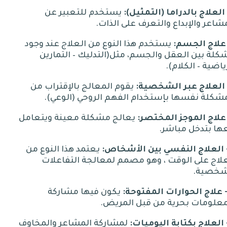
بالدراما
(
التمثيل
):
يستخدم للتعبير عن
شاعر والإبداع والتعرف على الذات
.
الجسم
:
يستخدم هذا النوع من العلاج عند وجود
كلة بين العقل والجسم، مثل
(
التدليك
–
التمارين
ياضية
–
الكلام
).
عبر
الشخصية
:
يقوم المعالج بالإقتراب من
مشكلة نفسها بإستخدام الفهم الروحي
(
الوعي
).
الموجز
المختصر
:
يعالج مشكلة معينة ويتعامل
ها بتدخل مباشر
.
النفسي
بين
الأشخاص
:
يعتمد هذا النوع من
لاج على الوقت ، وهو مصمم لمعالجة التفاعلات
شخصية
.
الحوارات
المفتوحة
:
يكون فيها مشاركة
معلومات بحرية من قبل المريض
.
بكتابة
اليوميات
:
لمشاركة المشاعر والمخاوف