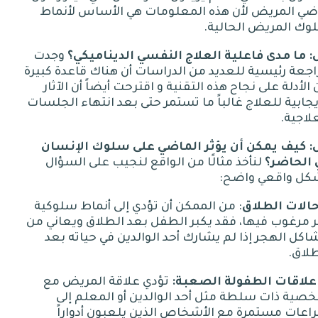
ضي المريض لأن هذه المعلومات هي الأساس لأنماط
وك المريض الحالية
.
:
ما
مدى
فاعلية
العلاج
النفسي
الديناميكي؟
وجدت
جعة رئيسية للعديد من الدراسات أن هناك قاعدة كبيرة
الأدلة على نجاح هذه التقنية و اقترحت أيضاً أن الآثار
يجابية للعلاج غالباً ما تستمر حتى بعد انتهاء الجلسات
لاجية
.
:
كيف
يمكن
أن
يؤثر
الماضي
على
سلوك
الإنسان
الحاضر؟
لنأخذ مثالًا من الواقع لنجيب على السؤال
كل واقعي واضح
:
الطلاق
:
من الممكن أن تؤدي إلى أنماط سلوكية
 مرغوب فيها، فقد يكبر الطفل بعد الطلاق ويعاني من
كل الهجر إذا لم يشارك أحد الوالدين في حياته بعد
طلاق
.
الطفولة
الصعبة
:
تؤدي علاقة المريض مع
ية ذات سلطة مثل أحد الوالدين أو المعلم إلى
عات مستمرة مع الأشخاص الذين يلعبون أدواراً