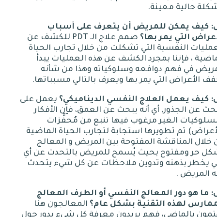
كلة حالية معينة
.
:
كيف
يمكن
للمريض
أن
يتعرف
على
أسباب
أعراض
التي
يمر
بها؟
صمم علاج الـ
PDT
للكشف عن
مليات النفسية التي تشكلت من خلال تجارب الحياة
اضية ، فإننا بمجرد الكشف عن هذه العمليات يبدأ
مريض في فهم دوافعه وسلوكياته وهذا من شأنه
ف الأعراض التي يمر بها ويعرف بالتالي مسبباتها
.
:
كيف
يعمل
العلاج
النفسي
الديناميكي؟
يعمل على
حث عن الجذور، أي أنه يبحث عن العمق، فإن الأفكار
سلوكيات الغير مرغوب فيها تنبع من مُحفِّزات
أعراض
)
تم تطويرها استجابة لتجارب الحياة الماضية
خلال المناقشة المفتوحة بين المريض و المعالج
كل حر ومفتوح بحيث يُسمح للمريض بالتحدث عن أي
 يخطر بذهنه وتدوين ملاحظات عن كل شيء يتحدث
ه المريض
.
:
ما
هو
دور
المعالج
النفسي
أو
الطرف
المعالج
ممارس
لهذه
التقنية
بشكل
عام؟
المعالجون هنا
تمون بالماضي، فهم يريدون معرفة كل شيء يدور حول