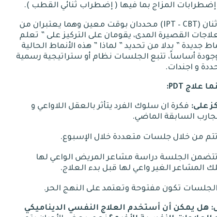
(
إضطراب ثنائي القطب
).
ثنان
(IPT – CBT)
محددان بوقت معين وهما يعتبران من
لاجات القصيرة المدى، يقومان على التركيز على
”
تعلم
اط جديدة
”
بدلا من تحديد
”
لماذا
”
هذه الأنماط الحالية
ودة أساساً، تتبع الجلسات نظام أو ستراتيجية رسمية
دة و اجندات
.
ما علاج
PDT:
ز على
:
فكرة ان سلوك الفرد يتأثر بالعقل اللاواعي و
جارب السابقة الماضي
.
تتم من خلال جلسات متعددة خلال الإسبوع
.
تتضمن الجلسة دراسة مشاعر المريض الواعي لها
ك المشاعر الغير واعي لها قبل بدء العلاج
.
الجلسات تكون مفتوحة وتعتمد على النهج الحر
.
:
هل
يمكن
أن
أستخدم
العلاج
النفسي
الديناميكي