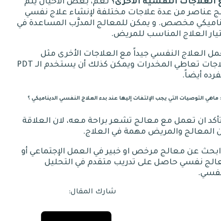
العلاجات
النفسية
الأخرى؟
نعم، بعض الأحيان يتم
ج عناصر من عدة علاجات مختلفة لإنشاء علاج نفسي
ناميكي مخصص
.
و يمكن للمعالج المدرَّب المساعدة في
يار العلاج المناسب للمريض
.
ل العلاج النفسي جيداً مع العلاجات الأخرى مثل
جات تعاطي المخدرات ويمكن كذلك أن يستخدم الـ
PDT
رده أيضاً
.
ماهي التوصيات التي يجب الإلتفات إليها عند بدء العلاج النفسي الديناميكي ؟
 تأكد ان تعمل مع معالج تشعر براحة معه، لان العلاقة
 المعالج والمريض مهمة في العلاج
.
 ابحث عن معالج مرخص او خبير في العمل الإجتماعي أو
الج نفسي حاصل على تدريب متقدم في التحليل
نفسي
.
شارك المقال: