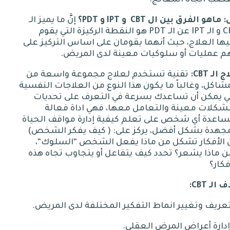
:
ماهو
الفرق
بين
ال
CBT
و
IPT
و
PDT
؟
إنَّ ما يميز الـ
C
و الـ
IPT
عن الـ
PDT
هو النقطة الركيزة التي يقوم
ها العلاج، حيث أنهما يقومان على اساس التركيز على
م عمليات أو سلوكيات معينة لدى المريض
.
اج
الـ
CBT:
تقنية تستخدم لعلاج مجموعة واسعة من
شاكل، وغالباً ما يكون هذا النوع من العلاجات النفسية
تي يمكن أن تساعدك بسرعة في التعرف على تحديات
شكلات معينة والتعامل معها، فهي اداة فعالة
ساعدة أي شخص على تعلم كيفية إدارة مواقف الحياة
مجهدة بشكل أفضل، يركز على
: (
كيف يفكر الشخص
)
ن الأفكار تشكل من ماذا يفعل الشخص
“
السلوك
“
،
 ماذا يشعر؟ تحدد كيف يتفاعل أو يتجاوب تجاه هذه
فكار؟
ف
الـ
CBT:
.
.