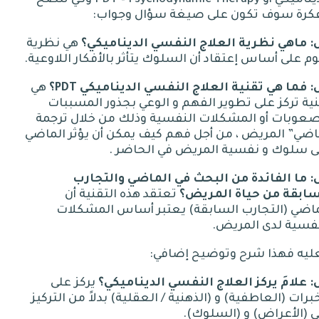
فكرة سوف تكون على صيغة سؤال وجواب
:
:
ماهي
نظرية
العلاج
النفسي
الديناميكي؟
هي نظرية
م على أساس إعتقاد أن السلوك يتأثر بالأفكار اللاوعية
.
:
فما
هي
تقنية
العلاج
النفسي
الديناميكي
PDT
؟
هي
ية تركز على تطوير الفهم و الوعي بجذور المسببات
صعوبات أو المشكلات النفسية وذلك من خلال ترجمة
اضي
”
المريض ، من أجل فهم كيف يمكن أن يؤثر الماضي
ى سلوك و نفسية المريض في الحاضر
.
:
ما
الفائدة
من
البحث
في
الماضي
والتجارب
سابقة
من
حياة
المريض؟
تعتقد هذه التقنية أن
ماضي
(
التجارب السابقة
)
يعتبر أساس المشكلات
نفسية لدى المريض
.
ليه فهذا شرح وتوضيح إضافي
:
:
علامَ
يركز
العلاج
النفسي
الديناميكي؟
يركز على
برات
(
العاطفية
)
و
(
الذهنية
/
العقلية
)
بدلاً من التركيز
ى
(
الأعراض
)
و
(
السلوك
).