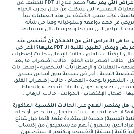
أعراض
التي
يمر
بها؟
صمم علاج الـ
PDT
للكشف عن
مليات النفسية التي تشكلت من خلال تجارب الحياة
اضية ، فإننا بمجرد الكشف عن هذه العمليات يبدأ
مريض في فهم دوافعه وسلوكياته وهذا من شأنه
ف الأعراض التي يمر بها ويعرف بالتالي مسبباتها
.
:
ما
هي
الأعراض
التي
من
الممكن
أن
تُشخص
عند
مريض
ويمكن
تطبيق
تقنية
الـ
PDT
عليها؟
الأعراض
تالي
:
الإكتئاب
–
القلق
–
حالات الإدمان
–
حالات إضطراب
كل
–
حالات اضطرابات الهلع
–
حالات إضطراب ما بعد
صدمة
–
التقلبات و الإضطرابات الشخصية
–
إضطرابات
شخصية الحدية
–
أعراض جسدية بدون أساس جسدي
–
ن
–
الشعور بالوحدة
–
الفصام
–
حالات إضطراب القلق
جتماعي
–
صعوبة تكوين علاقات شخصية والحفاظ
يها
–
ضحايا الإغتصاب
–
الحوادث
–
حالات الإرهاب
.
:
هل
يقتصر
العلاج
على
الحالات
النفسية
المذكورة
اه؟
لا، هذه التقنية ليست بحاجة إلى تشخيص أو حالة
لية
(
نفسية
)
محددة للإستفادة منها، لأنها خيار شائع
أفراد الذين يشعرون أنهم قد يستفيدون من إكتساب
ة ثاقبة
(
عميقة
)
لأنفسهم ولكنهم لا يستهدفون