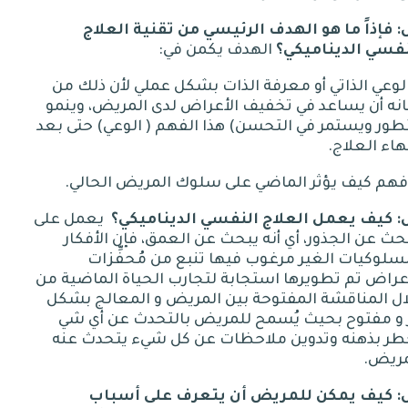
:
فإذاً ما هو الهدف الرئيسي من تقنية العلاج
نفسي الديناميكي؟
الهدف
يكمن
في
:
 الوعي الذاتي أو معرفة الذات بشكل عملي لأن ذلك من
نه أن يساعد في تخفيف الأعراض لدى المريض، وينمو
طور ويستمر في التحسن
)
هذا الفهم
(
الوعي
)
حتى بعد
هاء العلاج
.
.
:
كيف
يعمل
العلاج
النفسي
الديناميكي؟
يعمل على
حث عن الجذور، أي أنه يبحث عن العمق، فإن الأفكار
سلوكيات الغير مرغوب فيها تنبع من مُحفِّزات
عراض تم تطويرها استجابة لتجارب الحياة الماضية من
ال المناقشة المفتوحة بين المريض و المعالج بشكل
 و مفتوح بحيث يُسمح للمريض بالتحدث عن أي شي
طر بذهنه وتدوين ملاحظات عن كل شيء يتحدث عنه
مريض
.
:
كيف
يمكن
للمريض
أن
يتعرف
على
أسباب