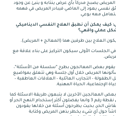
المريض يصبح مدركاً بأي عرض ينتابه و ينبئ عن وجود
ق نفسي يعود إلى الماضي فيبادر المريض في فهمه
لتعامل معه بوعي
.
:
كيف يمكن أن نطبق العلاج النفسي الديناميكي
كل عملي واقعي؟
(
المعالج
+
المريض
).
 في الجلسات الأولى سيكون التركيز على بناء علاقة مع
مريض
.
“
سلسلة من الأسئلة
“
،
ألونها المريض خلال أول جلسة وهي تتعلق بمواضيع
ل الطفولة
–
التجارب العائلية
–
العلاقات العاطفية
–
ياة الإجتماعية، الحياة المهنية
.
 بعض المعالجين الآخرين لا يتبعون طريقة الاسئلة كما
 نقطة رقم
3
وانما يفضلون أكثر إستخدام النهج الحر أو
قاش الحر، بحيث يطرحون أسئلة من خلالها يقودون
اشاً حول أي شيء يخطر بذهن المريض وكتابة