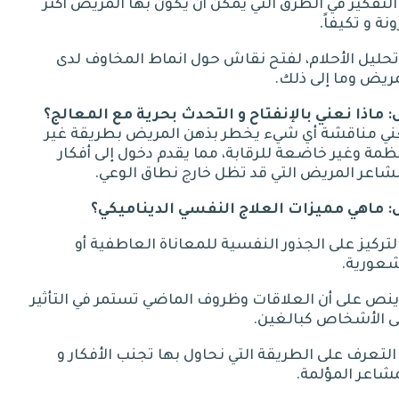
 التفكير في الطرق التي يمكن أن يكون بها المريض أكثر
نة و تكيفاً
.
 تحليل الأحلام، لفتح نقاش حول انماط المخاوف لدى
ريض وما إلى ذلك
.
:
ماذا
نعني
بالإنفتاح
و
التحدث
بحرية
مع
المعالج؟
ني مناقشة أي شيء يخطر بذهن المريض بطريقة غير
مة وغير خاضعة للرقابة، مما يقدم دخول إلى أفكار
شاعر المريض التي قد تظل خارج نطاق الوعي
.
:
ماهي مميزات العلاج النفسي الديناميكي؟
 التركيز على الجذور النفسية للمعاناة العاطفية أو
شعورية
.
 ينص على أن العلاقات وظروف الماضي تستمر في التأثير
ى الأشخاص كبالغين
.
- التعرف على الطريقة التي نحاول بها تجنب الأفكار و
شاعر المؤلمة
.