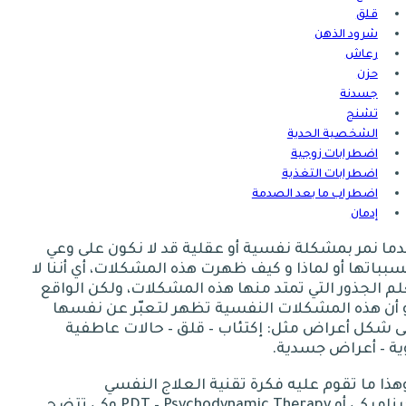
قلق
شرود الذهن
رعاش
حزن
جسدنة
تشنج
الشخصية الحدية
اضطرابات زوجية
اضطرابات التغذية
اضطراب ما بعد الصدمة
إدمان
ما نمر بمشكلة نفسية أو عقلية قد لا نكون على وعي
بباتها أو لماذا و كيف ظهرت هذه المشكلات، أي أننا لا
م الجذور التي تمتد منها هذه المشكلات، ولكن الواقع
 أن هذه المشكلات النفسية تظهر لتعبّر عن نفسها
ى شكل أعراض مثل
:
إكتئاب
–
قلق
–
حالات عاطفية
ية
–
أعراض جسدية
.
هذا ما تقوم عليه فكرة تقنية العلاج النفسي
يناميكي أو
PDT – Psychodynamic Therapy
وكي تتضح