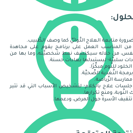
حلول:
 من المناسب العمل على برنامج يقوم على مجاهدة
نَّفس، من خلاله سيكتشف نمط شخصيَّته، وما بها من
ات سلبيَّة؛ ليستبدلها بعادات حسنة.
 جلسات علاج بالكلام؛ لتشخيص الأسباب التي قد تثير
 النَّوبة، ومنع تكرارها.