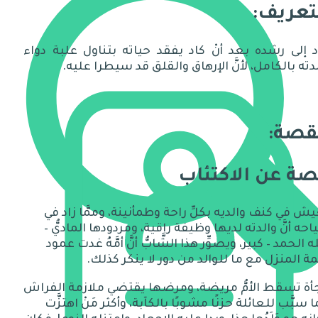
تعريف:
 إلى رشده بعد أنْ كاد يفقد حياته بتناول علبة دواء
دته بالكامل، لأنَّ الإرهاق والقلق قد سيطرا عليه.
قصة:
ة عن الاكتئاب
ش في كنف والديه بكلِّ راحة وطمأنينة، وممَّا زاد في
ياحه أنَّ والدته لديها وظيفة راقية، ومردودها الماديُّ
–
ه الحمد
–
كبير، ويصوِّر هذا الشَّابُّ أنَّ أمَّهُ غدت عمود
ة المنزل مع ما للوالد من دور لا ينكر كذلك
.
أة تسقط الأمُّ مريضة، ومرضها يقتضي ملازمة الفراش
َا سبَّب للعائلة حزنًا مشوبًا بالك
آ
بة، وأكثر مَنْ اهتزَّت