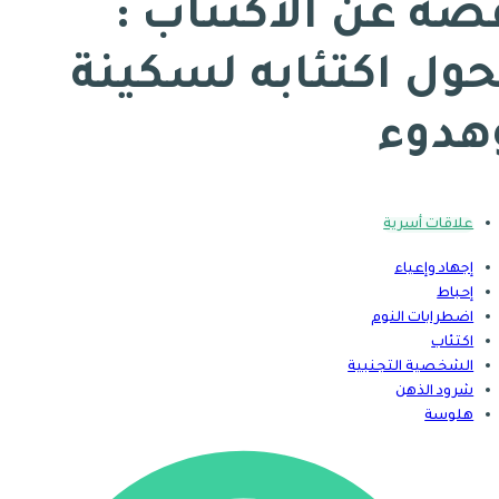
صة عن الاكتئاب :
حول اكتئابه لسكينة
هدوء
علاقات أسرية
إجهاد وإعياء
إحباط
اضطرابات النوم
اكتئاب
الشخصية التجنبية
شرود الذهن
هلوسة