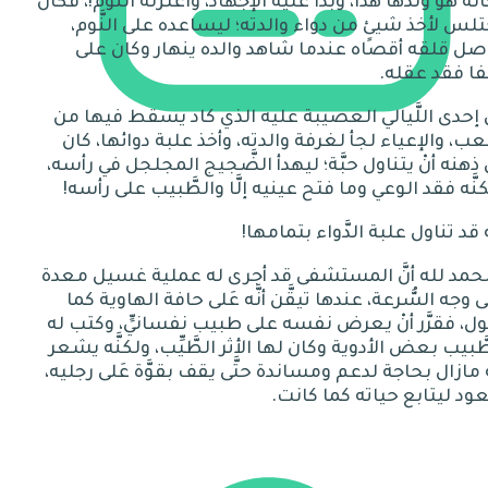
انه هو وَلَدُها هذا، وبدا عليه الإجهاد، واعتزله النوم
!
، فكان
تلس لأخذ ش
يئٍ
من دواء و
ا
لدته؛ ليساعده على النَّوم،
ل قلقه أقصاه عندما شاهد والده ينهار وكان على
ا فقد عقله
.
إحدى اللَّيالي العصيبة عليه الذي كاد يسقط فيها من
َّعب، والإعياء لجأ لغرفة والدته، وأخذ علبة دوائها، كان
ذهنه أنْ يتناول حبَّة؛ ليهدأ الضَّجيج المجلجل في رأسه،
نَّه فقد الوعي وما فتح عينيه إلَّا والطَّبيب على رأسه
!
َه قد تناول علبة الدَّواء بتمامها
!
حمد لله أنَّ المستشفى قد أجرى له عملية غسيل معدة
ى وجه السُّرعة، عندها تيقَّن أنَّه عَلى حافة الهاوية كما
ل، فقرَّر أنْ يعرض نفسه ع
لى
طبيب نفسانيٍّ، وكتب له
َّبيب بعض الأدوية وكا
ن
لها الأثر الطَّيِّب، ولكنَّه يشعر
مازال بحاجة لدعم ومساندة حتَّى يقف بقوَّة عَلى رجليه،
ود ليتابع حياته كما كانت
.
نجاح القضاء على
اكتئاب