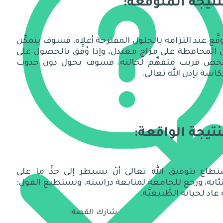
نتيجة المتوقعة:
قَّع عند التزامه بالحلول المقترحة أعلاه، فسوف يتمكَّن
المحافطة على مزاج معتدل، وإذا وُفِّق بالحصول على
ص قريب متفهِّم لحالته، فسوف يحول دون حدوث
كاسة بإذن الله تعالى.
نتيجة الواقعة:
تطاع بتوفيق الله تعالى أنْ يسيطر إلى حدٍّ ما على
ئابه، ورجع للجامعة لمتابعة دراسته، ونستطيع القول:
َه عاد لحياته الطَّبيعيَّة.
شارك القصة: