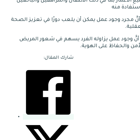
يع
الأعمار
بما
في
ذلك
الأطفال
والمراهقين
والبالغين
ستفادة
منه
مجرد
وجود
عمل
يمكن
أن
يلعب
دورًا
في
تعزيز
الصحة
قلية
.
وجود
عمل
يزاوله
الفرد
يسهم
في
شعور
المريض
أمن
والحفاظ
على
الهوية
.
شارك المقال: