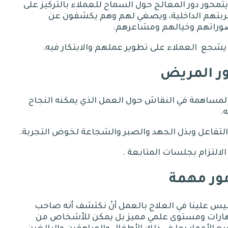
دور
المعالج
حول
السماح
للعملاء
بالتركيز
على
ربتهم
الداخلية،
ويصغي
لهم
وهم
يكشفون
عن
وراتهم
وخيالهم
ومشاعرهم
.
العملاء
على
تطوير
عملهم
والابتكار
فيه
.
ر المريض
في
النقاش
حول
العمل
الذي
يمكنه
النجاح
ه
.
وبذل
الجهد
والصبر
والشجاعة
لخوض
التجربة
.
بجلسات
المتابعة
.
ور مهمة
علينا
في
العلاج
بالعمل
أنْ
نكتشف
أنه
صاحب
ارات
ومستوى
علمي
مميز
بل
يمكن
للأشخاص
من