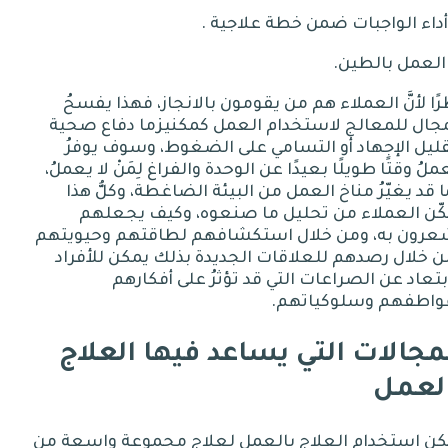
الواجبات
ضمن
خطة
علاجية
.
بالطين
.
ًا لأنَّ العملاء هم من يقومون بالانجاز، فهذا يفسحُ
مجال للمعالج لاستخدام العمل كمكنيزما دفاع صحية
ليل الإجهاد أو التسامي على الضغوط، وسوف يوفرُ
ملُ وقتًا طويلًا بعيدًا عن الوحدة والفراغ لِمَنْ لا يعملُ،
 قد يغيّرُ مناخ العمل من البيئة الضاغطة، وكلُّ هذا
كّن العملاء من تحليل ما صنعوه، وكيف يجعلهم
عرون به، ومن خلال استكشافهم لطاقتهم وحيويتهم
 خلال رصدهم للعلاقات الجديدة بذلك يمكن للأفراد
بتعاد عن الصراعات التي قد تؤثرُ على أفكارهم
واطفهم وسلوكياتهم
.
مجالات التي يساعد فيها العلاج
لعمل
كن استخدام العلاج بالعمل لعلاج مجموعةٍ واسعةٍ من