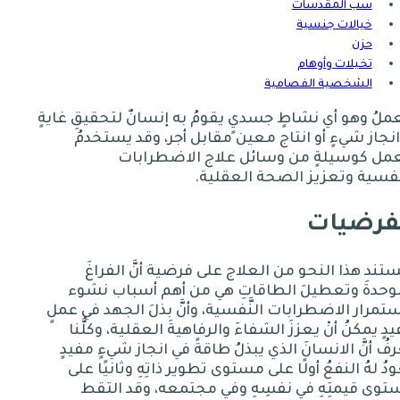
سب المقدسات
خيالات جنسية
حزن
تخيلات وأوهام
الشخصية الفصامية
ملُ وهو أي نشاطٍ جسديٍ يقومُ به إنسانٌ لتحقيقِ غايةٍ
انجاز شيءٍ أو انتاج معين مقابل أجر، وقد يستخدمُ
عمل كوسيلةٍ من وسائل علاج
الاضطرابات
َّفسية
وتعزيز الصحة العقلية
.
فرضيات
تند هذا النحو من العلاج على فرضية أنَّ الفراغَ
وحدةَ وتعطيلَ الطاقاتِ هي من أهم أسباب نشوء
تمرار الاضطرابات النَّفسية، وأنَّ بذلَ الجهد في عملٍ
دٍ يمكنُ أنْ يعززَ الشفاءَ والرفاهيةَ العقلية، وكلُّنا
فُ أنَّ الانسانَ الذي يبذلُ طاقةً في انجاز شيءٍ مفيدٍ
ودُ لهُ النفعُ أولًا على مستوى تطوير ذاتِهِ وثانيًا على
وى قيمتِهِ في نفسِهِ وفي مجتمعه، وقد التقط