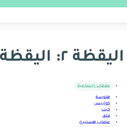
اليقظة ٢: اليقظة
علاقات إجتماعية
هلوسة
كوابيس
كبت
قلق
عصاب هستيري