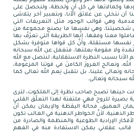
تد وتنمو، لأنها أمر وجودي بسيط متقوم بعلته
دها وكمالاتها في كل آنٍ ولحظة، ولنحصلَ على
 أن نتخلي عن علائق الأنا، وبتعبير آخر يتلاشى
عدمية وهي قوالب الوجود مثل التعريفات التي
بيان شخصيتنا، وهي نفسها ما يصنع مجموعة من
وا معنا وفقها، إنَّها الطريقة التي تعرّفُ بها
عتبر نفسها مستقلة، وأنَّ كل قواها متوفرة بشكل
عتمدة ولا مقومة بعلتها، فتغفل عن الله سبحانه
م الأنا بسبب النظرة الاستقلالية، لنتصل مع الله
له، ونعالج الغرورَ الكامنَ في قوتنا المزعومة،
نه وتعالى علينا، بل نتقبل نِعم الله تعالى كما
له سبحانه وتعالى
.
أنت حينها تصبح صاحب نظرة إلى الملكوت، لترى
ة بصيرة للروح فهي ملتفتة لهذا التعلّق القلبي
ان العميق، فحالةُ اليقظة والإيمان يمكن أنْ
الذهنية، لأنَّ الخواطر الذهنية في الغالب تكون
أفكار الإرادية الطوعية والمنظمة والصادرة من
ي قالب عقلاني يمكن الاستفادة منه في الفهم