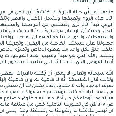
والتفهيم والتفاهم
.
عندما نعيشُ حالة المراقبة نكتشفُ أين نحن في مرات
الأنا هذه الروح وتعيقها وتشكل الأغلال والإصر و
الوعي تبدأ الأنا ترقُّ وتتخلص من أمراضها وأقنعتها
الحق، وحيث أنَّ الإيمان هو شيءٌ يبدأ الحدوث في قل
واستيقظت، والذي علينا فعله هو أن نعرض أرواحنا 
حصولنا على نسختنا الخاصة من اليقين، وتجربتنا المتم
خلقنا خلق لكل واحد منا عطره الخاص وتميزه الخاص
بعلته، والله الذي هو مبدأ وسبب
هذه الموجودات يري
أزلنا الفوضى الذي تنتجه الأنا التي تتلبسنا سنكون أقر
الله سبحانه وتعالى لا يمكن أن يُكتنه بالإدراك العقلي،
ولذلك قال الفلاسفة أنَّه لا ماهية له، وأنَّ ماهيتَهُ إ
صرف الوجود وأنه لا متناهٍ، ولذلا يمكن لنا أن نعطي 
في نهج البلاغة
:
كلما توهمتموه بعقولكم فهو مخلوق 
ميزتموه بأوهامكم في أدق معانيه مخلوق مصنوع م
ص
٢٠٧
، لأن كل تصورتنا الذهنية فهي من صناعة عال
أن نبصر علاقتنا به وتقومنا به وتعلقنا، وهذا يعني أن