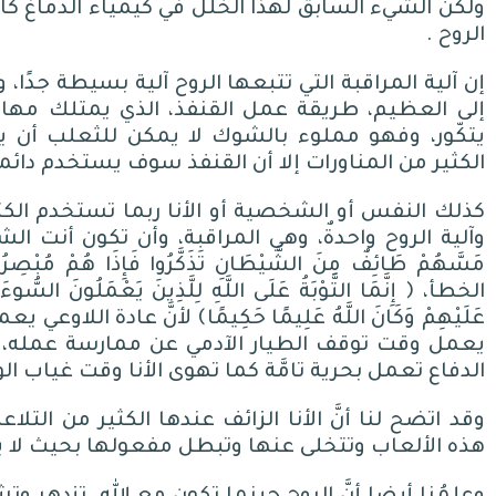
ولكن الشيء السابق لهذا الخلل في كيمياء الدماغ كان أ
الروح
.
إن آلية المراقبة التي تتبعها الروح آلية بسيطة جدًا،
إلى العظيم، طريقة عمل القنفذ، الذي يمتلك مها
يتكّور، وفهو مملوء بالشوك لا يمكن للثعلب أن 
الكثير من المناورات إلا أن القنفذ سوف يستخدم دائم
كذلك النفس أو الشخصية أو الأنا ربما تستخدم الكث
وآلية الروح واحدةٌ، وهي المراقبة، وأن تكون أنت ال
مَسَّهُمْ طَائِفٌ مِنَ الشَّيْطَانِ تَذَكَّرُوا فَإِذَا هُمْ مُبْصِرُ
الخطأ، ﴿ إِنَّمَا التَّوْبَةُ عَلَى اللَّهِ لِلَّذِينَ يَعْمَلُونَ السُّوء
عَلَيْهِمْ وَكَانَ اللَّهُ عَلِيمًا حَكِيمًا﴾ لأنَّ عادة ال
يعمل وقت توقف الطيار الآدمي عن ممارسة عمله، ف
الدفاع تعمل بحرية تامَّة كما تهوى الأنا وقت غياب ال
وقد اتضح لنا أنَّ الأنا الزائف عندها الكثير من التل
هذه الألعاب وتتخلى عنها وتبطل مفعولها بحيث لا 