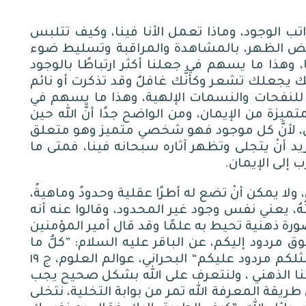
ب الوجود، وماذا تعمل الأنا فينا، وكيف تتلبس
تنقض الظهر، بالمشاهدة والمراقبة وتسليط ضوء
، وهذا ما يسهم في جعلنا أكثر ارتباطًا بالوجود
بك يجعلك تشعر وكأنَّك غافلٌ وقد تذكرت أو نائم
للنفحات والنسمات الإلهية، وهذا ما يسهم في
يزة من الإيمان، ومن الواضح جدًا أنَّ الله حين
، لأنَّ كل موجود فهو شخصي متميز وهو متعلق
د أنْ يتجلى وتظهر آثاره سبحانه فينا، فمتى ما
ب إلى الإيمان
.
 ولا يمكن أنْ تضع له أطرًا عقلية وحدودً وماهيةً،
نيتُهُ، يعني نفس وجود غير المحدود، وقالوا عنه أنه
صورة ذهنية تحيط به علمًا وقد قال أمير المؤمنين
مردود إليكم، عن الباقر عليه السلام
: ”
كلُّ ما
ثلكم مردود عليكم
“
البحراني،
عوالم
العلوم،
ج
١٩
منا الذهني ، ولنتعرف على الله بشكل صحيح يجب
 طريقة المعرفة الله تمر من بوابة التخلية، نتخلى