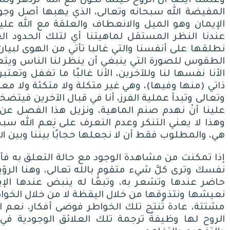
وعلمُنا أيضا أنَّ الروح حينما تكون مع الله
تزدهر وتش
المفيضة الله سبحانه وتعالى، الذي يهبها أصل وجو
الإيمان وهو الميل والانعطاف والعلقة مع الله علينا
عندنا النظر المستقل لماهيتنا أي لتلك الحدود ال
نطلقها على أنفسنا والتي غالبا تأتي من الهوى ل
الطقوس للصورة التي ينبغي أن ينظر لنا الناس ويتعامل
الأنا نفسها لنا وللآخرين، الأنا غالبًا ما تغفل وت
ذاتي
(
منها وفيها
)
، وهي غير متكلة ولا متكئة ولا م
وتعالى وتبدأ عملية الفرز، أنا في قبال الآخرين فيتضخ
علينا أنْ نهدم صنم الماهية، ونزيل هذا الفصل عن ال
وهذا لا يعني التنكر وعدم التعرف على نِعم الله سبحا
هي، والمطلوب فقط أن لا نجعلها حجابًا بيننا وبين ال
إذا تمكنت من مشاهدة الوجود مع حالة التعلق به ف
نفسك وترى كلَّ شيء متقوم بالله تعالى، وهنا الرؤي
حاضر عندها وتشعر به، وتبعًا له ينبض عندها الإيم
نعيشها ونتذوقها من خلال اليقظة لا من خلال الخواطر 
مشتتة، عادة تُنتج تلك الخواطر فوضى أفكار، نعم ال
الروح لها وظيفةُ ترجمة تلك العلائق الوجودية ف