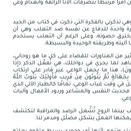
مرًا مرتبطًا بتصرفات الأنا الزائفة وانعدام وعي
 وهي تذكرني بالفكرة التي ذكرت في كتاب من الجيد
رة واحدة للدفاع عن نفسه ضد الثعلب وهي أن
يخترق حصونه، وعلى الرغم أن الثعلب يستخدم
ا آليته وطريقته الوحيدة والبسيطة
.
ير من المناورات للقضاء على كل ما هو روحاني،
شاهد لما يجري في دواخلك، هي تُفعِّل الذكر
(
إِذَا
ونَ
)
، هذا ما يجعل الواعي غير قادر على ارتكاب
َ
بِجَهَالَةٍ
ثُمَّ يَتُوبُونَ مِنْ قَرِيبٍ فَأُولَئِكَ يَتُوبُ اللَّهُ
لاوعي يعمل في وقت غياب الوعي، تماما كالطيار الآلي الذي
حديث النفس والمشاعر وردود الأفعال وآليات
وعي
.
اعب بينما الروح تُشَّغل الرصد والمراقبة لتكتشف
يمكنها العمل بشكل مضلّل ومدمر لنا
.