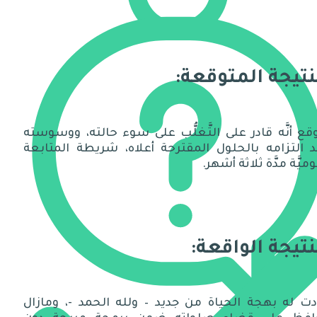
نتيجة المتوقعة:
قع أنَّه قادر على التَّغلُّب على سوء حالته، ووسوسته
د التزامه بالحلول المقترحة أعلاه، شريطة المتابعة
وميَّة مدَّة ثلاثة أشهر.
نتيجة الواقعة:
دت له بهجة الحياة من جديد – ولله الحمد -، ومازال