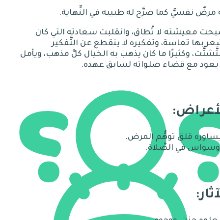
َه مرضٌ نفسيٌّ كما صرَّح له طبيبه في النِّهاية
.
حت معيشته لا تُطاق، وانقلبت سعادته التي كان
ر بها تعاسة، وتفكيره لا ينقطع عن التَّفكير
تَّشتُّت، وكثيرًا ما
كان
يذهب به الخيال كلَّ مذهب، ويأمل
ْ يعود مع قضاء صلواته لسابق عهده
.
توهم الموت
أعراض:
آثار: