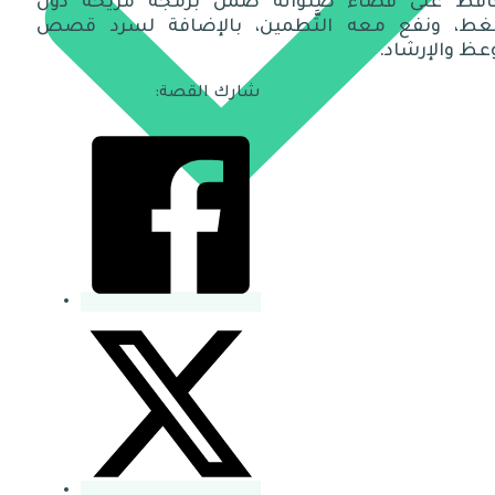
افظ على قضاء صلواته ضمن برمجة مريحة دون
ط، ونفع معه التَّطمين، بالإضافة لسرد قصص
عظ والإرشاد.
شارك القصة: