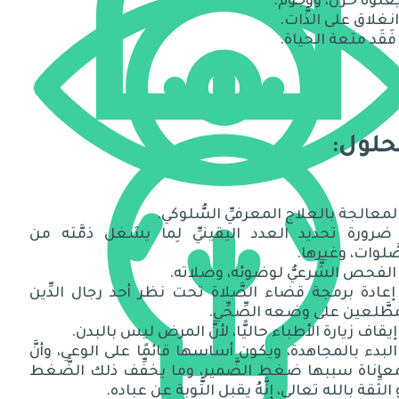
حلول:
 ضرورة تحديد العدد اليقينيِّ لِما يشغل ذمَّته من
َّلوات، وغيرها.
 إعادة برمجة قضاء الصَّلاة تحت نظر أحد رجال الدِّين
طَّلعين على وضعه الصِّحِّي.
 البدء بالمجاهدة، ويكون أساسها قائمًا على الوعي، وأنَّ
عاناة سببها ضغط الضَّمير، وما يخفِّف ذلك الضَّغط
الثِّقة بالله تعالى، إنَّهُ يقبل التَّوبة عن عباده.