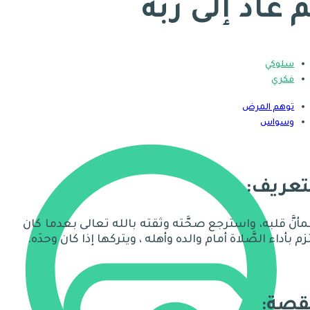
م عاد إلى ربه
سلوكي
فكري
توهم المرض
وسواس
تعريف:
أنَّ قلبه، واسترجع صحَّته وثقته بالله تعالى بعدما كان
زم بأداء الصَّلاة أمام والده وأهله ، ويتركها إذا كان وحدَه.
قصة: