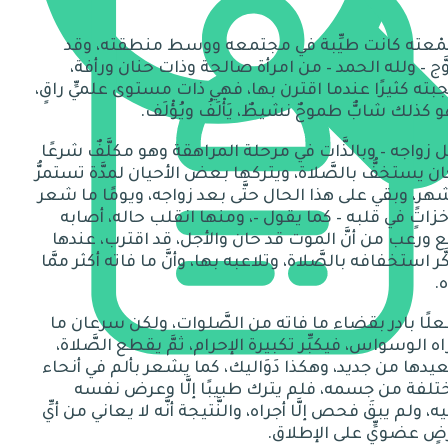
مْعته كانت طيِّبة في مجتمعه ووسط منطقته،
وقد
َّج
–
ولله الحمد
–
من امرأة صالحة وذات حنان ورأفة،
بته كثيرًا عندما اقترن بها، فهي ذات مستوى علميٍّ راقٍ،
 كذلك شابٌّ طموحٌ نشيطٌ، يَأْلَفُ ويُؤْلَف
.
 زواجه
–
وبالذَّات في مرحلة المراهقة وهو مكلَّفٌ شرعًا
ان يستخفُّ بالصَّلاة، ويتركها بعض الأحيان لمدَّة تستمرُّ
هرٍ، وبقي على هذا الحال حتَّى بعد زواجه، ويومًا ما شعر
زاتٍ في قلبه
–
كما يقول
–
، ومنها انقلب حاله، أصابه
 ورعب من أنَّ الموت قد حان والأجل، قد اقترب، عندها
َّر استخفافه بالصَّلاة، وتلاعبه بها، وأنَّ ما فاته أكثر ممَّا
اه
.
لًا بادر بقضاء ما فاته من الصَّلوات، ولكن سرعان ما
ه الوسواس، فيكبِّر تكبيرة الإحرام، ثمَّ يقطع الصَّلاة،
يدها من جديد، وهكذا دَوَاليك، كما يشعر بألم في أنحاء
لفة من جسمه، فلم يترك طبيبًا إلَّا
وع
رض نفسه
ه، ولم يبقَ فحص إلَّا أجراه، والنَّتيجة أنَّه لا يعاني من أيِّ
ٍ عضويٍّ على الإطلاق
.