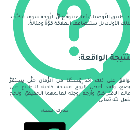
 تطبيق التَّوصيات أعلاه نتوقَّع أنَّ الزَّوجة سوف تتكيَّف،
لك الأولاد، بل ستتضاعف العلاقة قوَّةً ومتانةً.
نتيجة الواقعة:
َّوافق على ذلك أخذ قِسطًا من الزَّمان حتَّى يستقرَّ
وضع، ولقد أعطى الزَّوج فسحة كافية للاطلاع على
الم الافتراضيِّ وأرجع زوجته لعالمهما الحقيقيِّ، ونجح
ل الله تعالى.
شارك القصة: