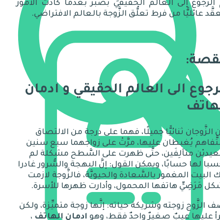
َ الرُّجوع إلى العالم الحقيقيِّ بصبر بعدما كادت الأمور
قَّد عائليًّا من فرط تعلُّق الزَّوجة بالعالم الافتراضي.
قصة:
رجوع الى العالم الحقيقي و ادمان
هاتف
 الزَّوجان ثنائيًّا جميلًا، فهما على درجة من ا
لا
لتصاق
تَّفاهم يُ
غبطان
عليها، مرَّتْ على زواجهما سبع سنين
ديْن متآلِفَين، حتَّى ظهرت على السَّطح مشكلة لم
با لها حسابًا، ويمكن القول
:
إ
نَّ البهجة والسُّرور غادر
ا
 البيت المغمور بالسَّعادة والحيويَّة، فالزَّوجة لازمت
ل مَرَضِيٍّ هاتفها المحمول، وأدارت ظهرها للأسرة
.
 الزَّوج زوجته وشريكة حياته
:
إ
نَّها زوجة متميِّزة، ولكن
 عليها عيبٌ صغيرٌ واحدٌ فقط، وهو
ادمان الهاتف
،