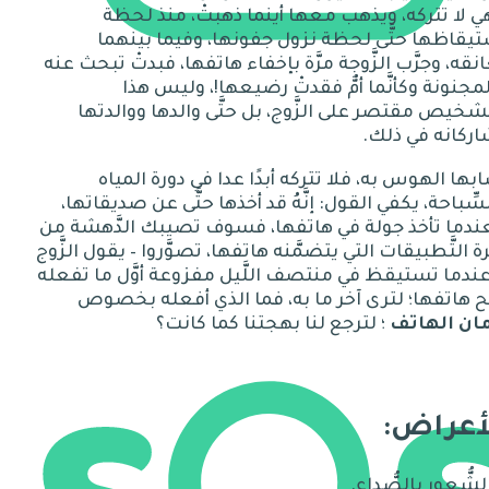
 لا تتركه، ويذهب معها أينما ذهبتْ، منذ لحظة
يقاظها حتَّى لحظة نزول جفونها، وفيما بينهما
نقه، وجرَّب الزَّوجة مرَّة
ب
إخفاء هاتفها، فبدتْ تبحث عنه
مجنونة وكأنَّما أمٌّ فقدتْ رضيعها
!
، وليس هذا
شخيص مقتصر على الزَّوج، بل حتَّى والدها ووالدتها
اركانه
في
ذلك
.
بها الهوس به، فلا تتركه أبدًا عدا في دورة المياه
سِّباحة، يكفي القول
:
إ
نَّهُ
قد
أخذها حتَّى عن صديقاتها،
دما تأخذ جولة في هاتفها، فسوف تصيبك الدَّهشة من
ة التَّطبيقات التي يتضمَّنه هاتفها، تصوَّروا
–
يقول الزَّوج
ندما تستيقظ
في
منتصف اللَّيل مفزوعة أوَّل ما تفعله
 هاتفها؛ لترى آخر ما به، فما
الذي
أفعل
ه بخصوص
مان الهاتف
؛ لترجع لنا بهجتنا كما كانت؟
أعراض: