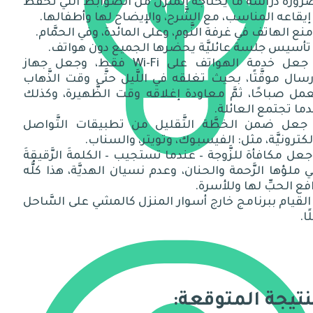
ورة دراسة ما يحتاجه المنزل من الضَّوابط التي تَحفظ
إيقاعه المناسب، مع الشَّرح، والإيضاح لها وأطفالها.
٤- جعل خدمة الهواتف على Wi-Fi فقط، وجعل جهاز
رسال موقَّتًا، بحيث تغلقه في اللَّيل حتَّى وقت الذَّهاب
مل صباحًا، ثمَّ معاودة إغلاقه وقت الظَّهيرة، وكذلك
ما تجتمع العائلة.
- جعل ضمن الخطَّة التَّقليل من تطبيقات التَّواصل
لكترونيَّة، مثل: الفيسبوك، وتويتر، والسناب.
 جعل مكافأة للزَّوجة – عندما تستجيب – الكلمةَ الرَّقيقةَ
ي ملؤها الرَّحمة والحنان، وعدم نسيان الهديَّة، هذا كلُّه
فع الحبِّ لها وللأسرة.
 القيام ببرنامج خارج أسوار المنزل كالمشي على السَّاحل
ًا.
نتيجة المتوقعة: