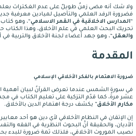
ولا شك أنه مضى زمنٌ طويلٌ على عدم الغكتراث بعلم ا
فضرورة الرفد العلمي والتأصيل لميادين معرفية جديد
“
المدارس
الاخلاقية
في
القمر
الاسلامي
“
، وهو كتاب
تحريك البحث العلمي في علم الأخلاق، وهذا الكتاب حا
والعقل
“
، وهو جهد أعضاء لجنة الأخلاق والتربية في أ
المقدمة
ضرورة الاهتمام بالفكر الأخلاقي الإسلامي
في سورة الشمس عندما تعرض القرآنُ لبيان أهمية التر
عشر مرةً، كما قدّم التزكية على تعليم الكتاب في مجم
مكارم
الأخلاق
”
يكشف درجة اهتمام الدين بالأخلاق
.
إن الإتقان في النظام الأخلاقي لأي دين هو أحد معايير
الأديان، والحقيقة أنَّ البحوث النظرية في الفقه والت
نصيب الموروث الأخلاقي، فلذلك ثمة ضرورة للبدء بح