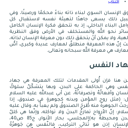
اكتئاب
ق الإنسان السوي لبناء ذاته بناءً محكمًا ورصينًا، وفي
يل ذلك يسعى جاهدًا لتهيئة نفسه لاستقبال كل
مل البناء الداخلي، إذ به تتحقق فكرة الإنسان الكامل
سائر نحو الله والمستخلف في الأرض وفق النظرية
لهية، ولا يمكن أنْ يتحقق ذلك دون معرفة الإنسان لذاته،
 إنّ هذه المعرفة منطلقٌ لمعارف عديدة وكبرى، أسُّ
عارف هي معرفة الله سبحانه وتعالى
.
اد النفس
ن
هنا
فإن
أُولى
المقدمات
لتلك
المعرفة
هي
جهاد
نفس
وهي
الحاكمة
على
البدن،
وبها
يتشكّلُ
سلوكُ
نسان
وأفعالُهُ
وتصرفاتُهُ،
عن
أبي
عبدالله
عليه
السلام
ل
: (
مثل
روح
المؤمن
وبدنه
كجوهرةٍ
في
صندوق،
إذا
رجتْ
الجوهرةُ
منه
طُرحَ
الصندوقُ
ولم
يعبأْ
به،
وقال
عليه
سلام
:
إنّ
الأرواح
تمازحُ
البدنَ
ولا
تواكله،
وإنّما
هي
كللٌ
دن
ومحيطةٌ
به
)
المجلسي،
بحار
الأنوار،
ج
85
ص
40
،
لإنسان
إذن
هو
ثُنائي
التركيب،
فالنّفس
هِيَ
جَوهرُهُ