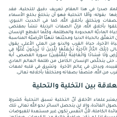
ملا
صدرا
في
هذا
المقام
تعريف
دقيق
للتحلية،
فقد
فها
بقوله
:
وأمّا
التحلية
فهو
أن
يتخلعَ
بخلع
الأسماء
لصفات
ويتخلق
بأخلاق
الله،
كما
في
الحديث
النبوي
:
لقوا
بأخلاق
الله،
فإنّ
الصفات
الرذيلة
تنشأ
بمقتضى
ياة
الماديّة
المحدودة
والمظلمة،
وكلّما
انقطع
الإنسان
التعلّق
بالحياة
الدنيا
ومحبّتها
تتهيّأ
الأرضيّة
المناسبة
اة
الآخرة،
حياة
القرب
والدنو
من
العلي
الأعلى،
يقول
لى
(
تِلْكَ
الدَّارُ
الْآخِرَةُ
نَجْعَلُهَا
لِلَّذِينَ
لَا
يُرِيدُونَ
عُلُوًّا
فِي
َرْضِ
وَلَا
فَسَادًا
وَالْعَاقِبَةُ
لِلْمُتَّقِينَ
)
سورة
القصص،
آية
،
حتى
يتخلّص
الإنسان
الكامل
من
ظلمة
العالم
المادي
ييده،
ويدخل
في
عالم
الآخرة
وتشرق
في
قلبه
لمعات
قرب
من
الله،
متصفًا
بصفاته
ومتخلقًا
بأخلاقه
تعالى
.
علاقة بين التخلية والتحلية
عتبر علماء الأخلاق أنّ التخلية تسبق التحليةَ كشرطٍ
ول الفائدة، وإلا لن يتحصل السائر نحو الله تعالى تلك
ائدة الكاملة، لأنّ النّفس تكون غير مستعدة للفيوضات