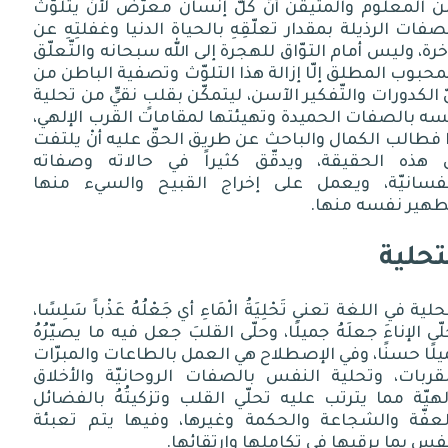
 المعلوم والمتيقن أنّ كلَّ إنسان معرّضٌ لأنْ يتلوّث
صفات الرذيلة بمقدار تعلّقِهِ بالحياة الدنيا وغفلتِهِ عن
خرة، وليس أمام التوّاق للهجرة إلى الله سبحانه والتّعلّق
محبوب المطلق إلّا إزالة هذا التلوّث وتصفية الباطن من
 الكدورات والتّفكير الآسن، ليتمكّن بقلبٍ نقيٍّ من تحلية
ه بالصفات الحميدة وتهيئتها لمقامات القرب الإلهي،
 فطالب الكمال والباحث عن طريق الحقّ عليه أنْ يلتفت
ى هذه الحقيقة، ويدقّق كثيراً في حالاته وصفاته
نفسانيّة، ويعمل على إخراج القبيح والسيء منها
طهير نفسه منها
.
تحلية
حلية
في
اللغة
تعني
تَحْلِيَةُ
الْمَاءِ
أي
جَعْلُهُ
عَذْباً
سَلِسًا،
ّى
الإناءَ جعلَهُ جميلًا، وحلّى القلبَ جعل فيه ما يصيّرُهُ
لًا حسنًا، وفي الإصطلاح
هي
العمل
بالطاعات
والمبرّات
قربات،
وتحلية
النفس
بالصفات
الروحانيّة
والأخلاق
لهيّة
مما
يترتب
عليه
تحلّي
القلب
وتزكيتُهُ
بالفضائل
عفّة
والشجاعة
والحكمة
وغيرها، و
فيها
يتم
تعبئة
نفس
بما
يرقيها
في
تكاملها
وارتقائها
.