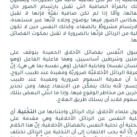
دسية إذا لم تكن صافيةً خالية من الكدورات، ويمثلون
لك بالمرآة الصافية التي تقبل بارتسام الصور حال
ئها، وأمّا إذا لم تكن صافية نقيّةً فإنها لا تقبل
نعكاس الصور فيها بوضوح وجلاء لأنّها غير مستعدة،
لارتسام مشروطٌ بالصفاء، وكذلك النفس حين لا تكون
ية من الرذائل فإنّها بالضرورة لا تقبل بمكوث الفضائل
ها
.
بول النّفس بفضائل الأخلاق الحميدة يتوقف على
ملين وشرطين أساسيين، وهما فاعلية الفاعل
(
وهو
إنسان نفسه
)
وقابلية القابل
(
وهي نفسه بما هي هي
)
، إنّ
فة الرذائل الأخلاقيّة ضروريّة ومفيدة عند طبيب الروح،
ا أن معرفة السموم ضرورية ومفيدة عند طبيب
سم؛ لأنه بذلك يتمكّن من الابتعاد عنها، ومن تحذير
خرين من مخاطر الوقوع فيها، وإذا ما ابتُلي البعض بتلك
سموم فلابد أن يسلك طريق العلاج
.
ول
علماء
الأخلاق
:
ترك
الرذائل
واجتنابها
من
التخْلية
،
أي
لية
النفس
عن
الرذائل
الأخلاقية
وهي
مقدمة
على
حلية
أي
تحلية
النفس
بالفضائل
الأخلاقية،
إنّ
هذا
الكلام
،
إلّا
أنه
يجب
الالتفات
إلى
أن
التخلية
عن
الرذائل
تختلف