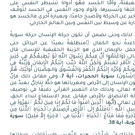
قيقَتُهُ،
وأمّا
الجَسد
فَهُو
أدواةٌ
تُسَيطر
النّفس
على
كتِهَا
وتُسييرها،
وَلَولا
وجود
النّفس
في
الجسد
لتَوقّـف
خير
عن
الحَركة
ولأصبحَ
جامدًا،
وبعبارة
أخرى
فالجَسد
هو
رة
عن
وسيط
بين
النفس
وبين
العالم
الخارجي
.
لذلك وحتى نضمن أن تكون حركة الإنسان حركة سويةً
عدةً نحو الكمال ِمنطلقةً بعيدًا عن الرذائل حتى
جمل بالإيمان الذي هو الزينة الحقيقية للإنسان قال
لى
(
وَاعْلَمُوا أَنَّ فِيكُمْ رَسُولَ اللَّهِ لَوْ يُطِيعُكُمْ فِي كَثِيرٍ
َ الْأَمْرِ لَعَنِتُّمْ وَلَٰكِنَّ اللَّهَ حَبَّبَ إِلَيْكُمُ الْإِيمَانَ وَزَيَّنَهُ فِي
وبِكُمْ وَكَرَّهَ إِلَيْكُمُ الْكُفْرَ وَالْفُسُوقَ وَالعِصْيَانَ أُولَٰئِكَ هُمُ
َاشِدُونَ
)
سورة
الحجرات،
آية
7
، وفي مقابل ذلك فإنّ
ن الإنسان إلى الأرض ومغرياتها هو خطٌّ تنازليٌّ بعيدٌ عن
ه تعالى، ولذلك جاء التعبير القرآني دقيقًا في توصيف
ة الالتصاق بالأرض مقابل عدم الاستماع لنداء الحق،
 تعالى
(
أَيُّهَا ٱلَّذِينَ آمَنُواْ مَا لَكُمْ إِذَا قِيلَ لَكُمُ ٱنفِرُواْ فِي
يلِ ٱللَّهِ ٱثَّاقَلْتُمْ إِلَى ٱلأَرْضِ أَرَضِيتُمْ بِٱلْحَيَاةِ ٱلدُّنْيَا مِنَ
ِرَةِ فَمَا مَتَاعُ ٱلْحَيَاةِ ٱلدُّنْيَا فِي ٱلآخِرَةِ إِلاَّ قَلِيلٌ
)
سورة
وبة،
آية
38
.
فلذلك إنْ صَلُحَت هذه النّفس واستَقامَت صفاتها