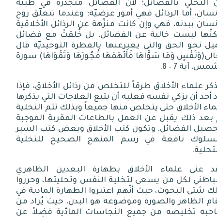
التحلّي
بالفضائل؛
لأن
الفضائل
متجذّرةٌ
في
طينة
نسان،
أما
الرذائل
فهي
أمور
عرضيّة؛
وعندما
تتعلّق
روح
نسان
ببدنه،
فهي
وإن
كانت
منزّهة
عن
الرذائل
الأخلاقية
نّها
ليست
خالية
عن
الفضائل،
بل
خُلقتْ
مع
فضائل
يل
نحو
الحق
والتي
يعبرعنها
بالفطرة
التوحيديّة
قال
لى
(
وَنَفْسٍ
وَمَا
سَوَّاهَا
فَأَلْهَمَهَا
فُجُورَهَا
وَتَقْوَاهَا
)
سورة
شمس،
آية
7 – 8
.
كر علماء الأخلاق طرقاً للتخلص من رذائل الأخلاق، فإذا
د أحد أن يزكي نفسه فعليه أن يتبع العلاجات التي يذكرها
اء الأخلاق حتى يتخلص منها جميعاً وبذلك تتم التخلية
 بعد ذلك يقبل عن العمل بالطاعات المقربة الموجبة
حصيل الفضائل
.
وتكون كتب الأخلاق وبعض كتب السير
لسلوك نافعة في رسم المنهج الصحيح للتخلية
تحلية
.
د عنى علماء الأخلاق بطهارة البعدين الظاهري
لباطني لكل من يسعى لتخلية النفس وتحليتها، وحرروا
ك شتى البحوث، حيث أنّهم اعتبروا الطهارة المادية في
ام الظاهر والصورة وموضوعه هو البدن، حيث يُراد من
حبه تخليصه من جميع النجاسات المادّية فضلاً عن