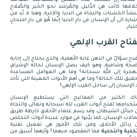
لاقها كانَت هيَ الدَّليل والمُرشد نحو الخَير والصّلاح
نشأ الحَسَنات والنجاة في الدنيا والآخرة، وهنا لا بُد من
شارة الى أن الإنسان في دارِ الدنيا إنّما هُو في دارِ امتحانٍ
تبار
.
تاح القرب الإلهي
دح سؤالٌ في الذهن غاية الأهمية، والذي يحتاج إلى إجابة
ضحة وشافية، وهو كيف يصل الإنسان لحالة الإشراق
لهجرة إلى الله سبحانه؟ وما هي العوامل المساعدة
قيق تلك الحالة؟ وما هي أهم الأدوات المعينة التي تأخذ
 الإنسان إلى ساحل القرب الإلهي؟
اك الكثير من المفاتيح التي يستطيع الإنسان
خدامها لفتح أبواب القرب لله سبحانه وتعالى والنجاة
 حبائل الشيطان، وقد رسم علماء الأخلاق خارطة طريق
الات الإنسان، كما بيّنوا في موارد عديدة أدوات التخلص
 رذائل الأخلاق، ومن تلك الأمور هي تفعيل تقنية
خلية والتحلية
فما المقصود منهما؟ وأيهما أسبق من