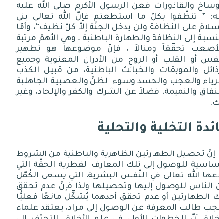
أوساخ والقاذورات فعن الرسول الأكرم صلى الله عليه
ه
: ”
تنظّفوا بكلّ ما استطعتم فإنّ الله تعالى بنى
سلامَ على النظافة ولن يدخل الجنّة إلاّ كلّ نظيف
“
، وأمّا
نسبة إلى النظافة والطهارة الباطنية ـ وهي الأهمّ مرتبة
لأصعب تحقّقاً ومنالاً ، فإنّ موضوعها هو تطهير
نفس أو القلب أو الروح من الأدران المعنوية وجميع
رذائل والموبقات والخبائث الباطنية، من قبيل الكذب
لرياء والعجب والحسد وسوء الظنّ والعصبية الجاهلية
نفاق والنميمة، فضلاً عن الشرك والكفر والإلحاد، وغير
ك
.
ئدة التخلية والتحلية
إنّ تحصيل الطهارتين الظاهرية والباطنية من الشروط
ساسية للوصول إلى تلك المعارف الفطرية الحقّة التي
عها الله تعالى في النّفس البشرية، التي يسعى الكُمّل
ن الناس للوصول إليها وتحصيلها ولذا فإنّ عدم تحقق
 الطهارتين أو عدم تحقق أحدهما يُشكِّل مانعًا فعليًّا
جب طالب المعرفة عن الوصول إلى مراد، يعتقد علماء
خلاق أنّ الخطوات الأولى في علم الأخلاق، التعرّف إلى