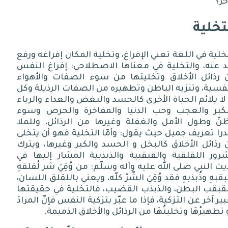
خر؟
تخلية
خلية
في
اللغة تعني
الإفراغ،
وتخلية
المكان
إفراغه
ورفع
د
عنه،
والتخلية
في
معناها
الاصطلاحي
:
إفراغ
النفس
رذائل
الأخلاق
وتخليتها
من
سوء
الصفات
والأهواء
فسية،
وتنزيه
الباطن
وتطهيره
من
الصفات
الرذيلة
وكل
لا
يلائم
الحياة
الأخرى
كالحسد
والبغض
والعداء
والرياء
كبر
والعجب
وحب
الدنيا
والمفاخرة
والحرص
وسوء
نّ
وطول
الأمل
والغفلة
وغيرها
من
الرذائل،
وللملا
را
تعريف
جميل
حيث
يقول
:
وأمّا
التخلية
فهو
أن
يتخلى
رذائل
الأخلاق
كالبخل
و
الحسد
والكبر
وغيرها،
ويترك
شرور
اللقلقية
والقبقبية
والذبذبية
المشار
إليها
في
يث
النبي
صلى
الله
عليه
وآله
وسلّم
:
من
وُقِيَ
شر
لُقلقهِ
بقبهِ
وذُبذبهِ
فقد
وُقِيَ
الشّرّ
كلّه،
ويعني
باللقلق
اللسان،
لقبقب
البطن،
والذبذب
القضيب،
فالتخلية
في
حقيقتها
ير
آخر
عن
التزكية،
فإذا
ما
عبّر
بتزكية
النفس
فإنّ
المرادَ
تطهيرُهَا
وتخليتُهَا
من
الرذائل
والأخلاق
الذميمة
.