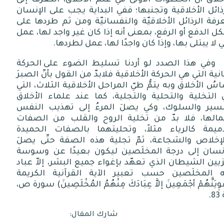
ذائل الأخلاقية وتجنبها؛ ففي البداية يجب على الإنسان
فة الرذائل الأخلاقيّة والنفسانيّة ومن ثم طردها على
 الدفع أو الرفع، بمعنى أنه إذا كان غير واجد لها، عمل
 لا يبتلى بها، وإذا كان واجدًا لها، عمل لطردها
.
وفي
هذا
الصدد
لو
أردنا
تسليط
الضوء
على
الحركة
انية
التي
هي
الحركة
الأخلاقية
فلابدّ
من
القول
بأنّ
الصبرَ
اسُ
الأخلاق
وبه
يتمُّ
طيّ
المراحل
الأخلاقية
الثلاث،
التي
التخلية
والتحلية
والتجلية،
كما
عند
علماء
الأخلاق
لسير
والسلوك،
وكي
يصلَ
المرءُ
إلى
تهذيب
النفس
الها،
فلا
بدّ
من
تخلية
الروح
والقلب
من
الصفات
ميمة
كالرياء
مثلاً،
وتحليتهما
بالصفات
الحميدة
لإخلاص
والشجاعة،
ثمّ
تجلية
هذه
الصفة
حتّى
يصلَ
نسان
إلى
درجة
المخلَصين
ليكون
بعيدًا
عن
وسوسة
يين
الشيطان
الذي
تعهّد
بإغواء
جميع
البشر،
إلاّ
عباد
ه
المخلَصين
حسب
تعبير
الآية
القرآنية
الكريمة
ْوِيَنَّهُمْ
أجْمَعِينَ
إلاَّ
عِبَادَكَ
مِنْهُمُ
المُخْلَصِينَ
)
سورة
ص،
.
83
شارك المقال: