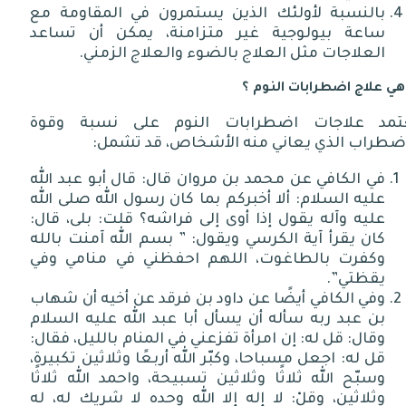
بالنسبة لأولئك الذين يستمرون في المقاومة مع
ساعة بيولوجية غير متزامنة، يمكن أن تساعد
العلاجات مثل العلاج بالضوء والعلاج الزمني.
هي علاج اضطرابات النوم ؟
تمد علاجات اضطرابات النوم على نسبة وقوة
اضطراب الذي يعاني منه الأشخاص، قد تشمل:
في الكافي عن محمد بن مروان قال: قال أبو عبد الله
عليه السلام: ألا أخبركم بما كان رسول الله صلى الله
عليه وآله يقول إذا أوى إلى فراشه؟ قلت: بلى، قال:
كان يقرأ آية الكرسي ويقول: ” بسم الله آمنت بالله
وكفرت بالطاغوت، اللهم احفظني في منامي وفي
يقظتي”.
وفي الكافي أيضًا عن داود بن فرقد عن أخيه أن شهاب
بن عبد ربه سأله أن يسأل أبا عبد الله عليه السلام
وقال: قل له: إن امرأة تفزعني في المنام بالليل، فقال:
قل له: اجعل مسباحا، وكبّر الله أربعًا وثلاثين تكبيرة،
وسبّح الله ثلاثًا وثلاثين تسبيحة، واحمد الله ثلاثًا
وثلاثين، وقلْ: لا إله إلا الله وحده لا شريك له، له