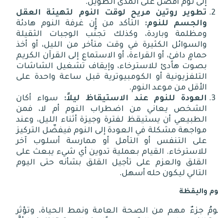
إلى نوم أفضل على المدى الطويل.
تطوير روتين مريح لوقت النوم لتهيئة العقل
والجسم للنوم:
التأكد من أن غرفة النوم هادئة
ومظلمة وباردة، وكذلك تجنُّب الوجبات الثقيلة
والسوائل الكثيرة في وقت متأخر من الليل، أو أخذ
حمامٍ دافئٍ، أو القراءة، أو الاستماع إلى القرآن الكريم
بصوت هادئ للاسترخاء، وإيقاف تشغيل الشاشات
التلفزيونية أو الكومبيوترية قبل ساعة واحدة على
الأقل من موعد النوم.
العودة للنوم عند الاستيقاظ ليلاً:
سواء أكان
الشخص يعاني من اضطراب النوم أم لا، فمن
الطبيعي أن يستيقظ لفترة وجيزة أثناء الليل، وعند
مواجهة مشكلة في العودة إلى النوم فيفضّل التركيز
على التنفس أو التأمل أو ممارسة أسلوب آخر
للاسترخاء. القيام بعملية تدوين أي شيء يبعث على
القلق والعزم على تأجيل القلق بشأنه حتى اليوم
التالي ليكون حله أسهل.
وم واليقظة
نومُ جزءٌ مهم من الصحة العامة ونمط الحياة، وتؤثر