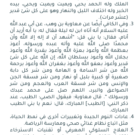
الملك وله الحمد يحيي ويميت ويميت ويحيي، بيده
الخير وله اختلاف الليل والنهار وهو على كل شئ قدير
(عشر مرات).
وفي الكافي أيضًا عن معاوية بن وهب، عن أبي عبد الله
عليه السلام أنه أتاه ابن له ليلة فقال له: يا أبه أريد أن
أنام، فقال: يا بني قل: “أشهد أن لا إله إلا الله وأن
محمدًا صلى الله عليه وآله عبده ورسوله، أعوذ
بعظمة الله وأعوذ بعزة الله وأعوذ بقدرة الله وأعوذ
بجلال الله وأعوذ بسلطان الله، إن الله على كل شئ
قدير وأعوذ بعفو الله وأعوذ بغفران الله وأعوذ برحمة
الله من شر السامة و الهامة ومن شر كل دابة
صغيرة أو كبيرة بليل أو نهار ومن شر فسقة الجن
والإنس ومن شر فسقة العرب والعجم ومن شر
الصواعق والبرد، اللهم صل على محمد عبدك
ورسولك “. قال معاوية: فيقول الصبي: الطيب، عند
ذكر النبي: [الطيب] المبارك، قال: نعم يا بني الطيب
المبارك.
عادات النوم الجيدة وتغييرات أخرى في نمط الحياة،
مثل اتباع نظام غذائي صحي وممارسة الرياضة.
العلاج السلوكي المعرفي أو تقنيات الاسترخاء