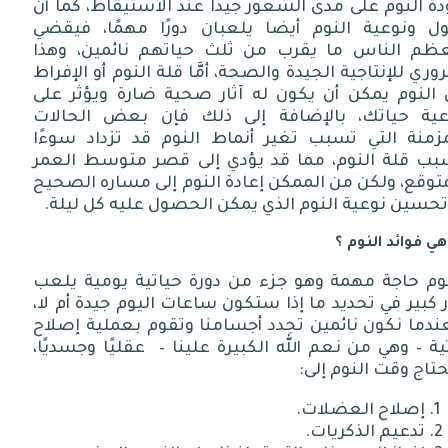
ة النوم على مدى الشعور جيدًا عند الاستيقاظ، كما أنَّ
ل ونوعية النوم أيضا يلعبان دورًا مهمًا، فيقضي
ظم الناس ما يقرب من ثلث حياتهم نائمين، وهذا
ري للإنتاجية الجيدة والصحة، أمَّا قلة النوم أو الإفراط
 النوم يمكن أن يكون له آثار صحية ضارة ويؤثر على
عية حياتك، بالإضافة إلى ذلك فإن بعض الحالات
مزمنة التي تسبب تغير أنماط النوم قد تزداد سوءًا
بب قلة النوم، مما قد يؤدي إلى قصر متوسط العمر
توقع، ولكن من الممكن إعادة النوم إلى مساره الصحيح
تحسين نوعية النوم الذي يمكن الحصول عليه كل ليلة.
هي فوائد النوم ؟
نوم حاجة مهمة وهو جزء من دورة حياتية يومية يلعب
 كبير في تحديد ما إذا ستكون ساعات اليوم جيدة أم لا،
ندما نكون نائمين تجدد أجسامنا وتقوم بعملية إصلاح
ية – وهي من نعم الله الكبيرة علينا – عقليًا وجسديًا،
تاج وقت النوم إلى:
إصلاح العضلات.
تدعيم الذكريات.