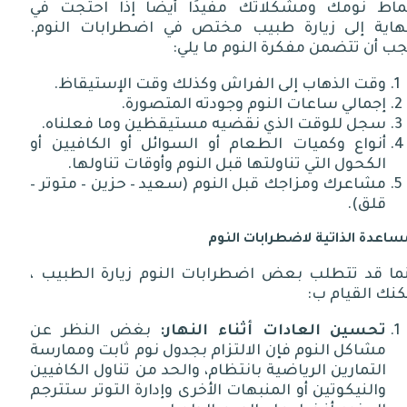
نماط نومك ومشكلاتك مفيدًا أيضًا إذا احتجت في
نهاية إلى زيارة طبيب مختص في اضطرابات النوم.
ب أن تتضمن مفكرة النوم ما يلي:
وقت الذهاب إلى الفراش وكذلك وقت الإستيقاظ.
إجمالي ساعات النوم وجودته المتصورة.
سجل للوقت الذي نقضيه مستيقظين وما فعلناه.
أنواع وكميات الطعام أو السوائل أو الكافيين أو
الكحول التي تناولتها قبل النوم وأوقات تناولها.
مشاعرك ومزاجك قبل النوم (سعيد – حزين – متوتر –
قلق).
ساعدة الذاتية لاضطرابات النوم
نما قد تتطلب بعض اضطرابات النوم زيارة الطبيب ،
نك القيام ب:
تحسين العادات أثناء النهار:
بغض النظر عن
مشاكل النوم فإن الالتزام بجدول نوم ثابت وممارسة
التمارين الرياضية بانتظام، والحد من تناول الكافيين
والنيكوتين أو المنبهات الأخرى وإدارة التوتر ستترجم