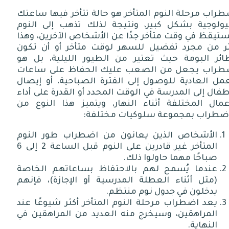
راب مرحلة النوم المتأخر هو حالة تتأخر فيها ساعتك
بيولوجية بشكل كبير، ونتيجة لذلك تذهب إلى النوم
ستيقظ في وقت متأخر جدًا عن الأشخاص الآخرين، وهذا
ثر من مجرد تفضيل للسهر لوقت متأخر أو أن تكون
ائر البومة حيث تعتير من الطيور الليلية، بل هو
طراب يجعل من الصعب عليك الحفاظ على ساعات
عمل العادية للوصول إلى الفترة الصباحية، أو إيصال
طفال إلى المدرسة في الوقت المحدد أو القدرة على أداء
أعمال المختلفة أثناء النهار، ويتميز هذا النوع من
اضطراب بمجموعة سلوكيات مختلفة:
الأشخاص الذين يعانون من اضطراب طور النوم
المتأخر غير قادرين على النوم قبل الساعة 2 إلى 6
صباحًا مهما حاولوا ذلك.
عندما يُسمح لهم بالاحتفاظ بساعاتهم الخاصة
(مثل أثناء العطلة المدرسية أو الإجازة)، فإنهم
يدخلون في جدول نوم منتظم.
يعد اضطراب مرحلة النوم المتأخر أكثر شيوعًا عند
المراهقين، وسيخرج منه العديد من المراهقين في
النهاية.