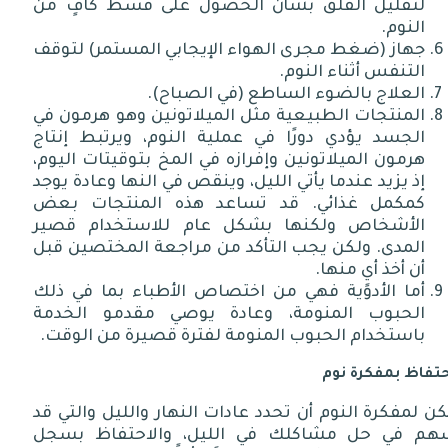
لتقليل القلق بشأن الحصول على قسط كافٍ من
النوم.
جهاز (ضغط مجرى الهواء الإيجابي المستمر) لتوقف
التنفس أثناء النوم.
العلاج بالضوء الساطع (في الصباح).
المنتجات الطبيعية مثل الميلاتونين وهو هرمون في
الجسد يؤدي دورًا في عملية النوم، ويرتبط إنتاج
هرمون الميلاتونين وإفرازه في المخ بتوقيتات اليوم،
إذ يزيد عندما يأتي الليل، وينقص في النها وعادة يوجد
كمكمل غذائي. قد تساعد هذه المنتجات بعض
الأشخاص ولكنها بشكل عام للاستخدام قصير
المدى. ولكن يجب التأكد من مراجعة المختصين قبل
أن أخذ أيٍ منها.
أما الأدوية فهي من اختصاص الأطباء بما في ذلك
الحبوب المنومة، وعادة يوصي مقدمو الخدمة
باستخدام الحبوب المنومة لفترة قصيرة من الوقت.
حتفاظ بمفكرة نوم
ن لمفكرة النوم أن تحدد عادات النهار والليل والتي قد
هم في حل مشاكلك في الليل، والاحتفاظ بسجل