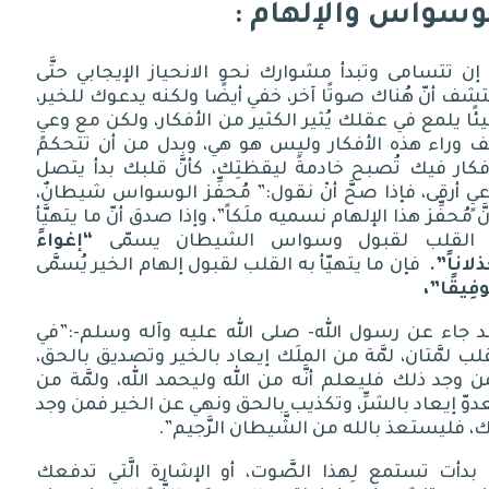
لوسواس ٤ : طقوس الوسواس
وسواس والإلهام :
لوسواس ٥ : الضغوط تُنْعِش الوسواس
إن تتسامى وتبدأ مشوارك نحو الانحياز الإيجابي حتَّى
شف أنّ هُناك صوتًا آخر، خفي أيضًا ولكنه يدعوك للخير،
ًا يلمع في عقلك يُثير الكثير من الأفكار، ولكن مع وعيٍ
لوسواس ٦ : الوسواس عند الأطفال
ف وراء هذه الأفكار وليس هو هي، وبدل من أن تتحكم
فكار فيك تُصبح خادمةً ليقظتِك، كأنَّ قلبك بدأ يتصل
يٍ أرقى، فإذا صحَّ أنْ نقول:” مُحفِّز الوسواس شيطانٌ،
لوسواس ٧: وسواس النفس و وسواس الشيطان
َّ مُحفِّز هذا الإلهام نسميه ملَكاً”، وإذا صدق أنّ ما يتهيَّأ
 القلب لقبول وسواس الشيطان يسمّى
“إغواءً
لوسواس ٨ : صوت الوسواس يتحول إلى إدمان
لاناً”.
فإن ما يتهيّأ به القلب لقبول إلهام الخير يُسمَّى
وفِيقًا”،
د جاء عن رسول الله- صلى الله عليه وآله وسلم-:”في
لب لمَّتان، لمَّة من الملَك إيعاد بالخير وتصديق بالحق،
 وجد ذلك فليعلم أنَّه من الله وليحمد الله، ولمَّة من
دوّ إيعاد بالشرِّ، وتكذيب بالحق ونهي عن الخير فمن وجد
، فليستعذ بالله من الشَّيطان الرَّجيم”.
 بدأت تستمع لِهذا الصَّوت، أو الإشارة الَّتي تدفعك