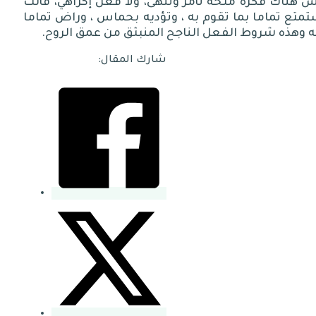
 هناك فكرة ملحة تأمر وتنهى، ولا فعل إكراهي، فأنت
متع تماما بما تقوم به ، وتؤديه بحماس ، وراض تماما
 وهذه شروط الفعل الناجح المنبثق من عمق الروح.
شارك المقال: