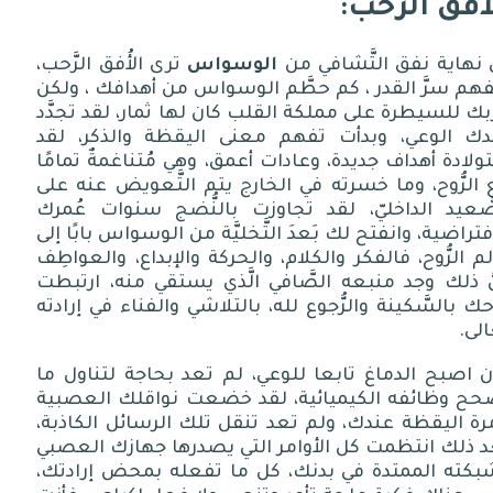
أُفُق الرَّحب:
نهاية نفق التَّشافي من
الوسواس
ترى الأُفق الرَّحب،
هم سرَّ القدر ، كم حطَّم الوسواس من أهدافك ، ولكن
ك للسيطرة على مملكة القلب كان لها ثمار، لقد تجدَّد
دك الوعي، وبدأت تفهم معنى اليقظة والذكر، لقد
َتولادة أهداف جديدة، وعادات أعمق، وهي مُتناغمةٌ تمامًا
الرُّوح، وما خسرته في الخارج يتم التَّعويض عنه على
صَّعيد الداخليّ، لقد تجاوزت بالنُّضج سنوات عُمرك
فتراضية، وانفتح لك بَعدَ التَّخليَّة من الوسواس بابًا إلى
م الرُّوح، فالفكر والكلام، والحركة والإبداع، والعواطِف
ُّ ذلك وجد منبعه الصَّافي الَّذي يستقي منه، ارتبطت
ك بالسَّكينة والرُّجوع لله، بالتلاشي والفناء في إرادته
لى.
ن اصبح الدماغ تابعا للوعي، لم تعد بحاجة لتناول ما
حح وظائفه الكيميائية، لقد خضعت نواقلك العصبية
رة اليقظة عندك، ولم تعد تنقل تلك الرسائل الكاذبة،
د ذلك انتظمت كل الأوامر التي يصدرها جهازك العصبي
بكته الممتدة في بدنك، كل ما تفعله بمحض إرادتك،