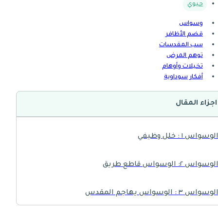
حيوي
وسواس
قضم الأظافر
سب المقدسات
توهم المرض
تخيلات وأوهام
أفكار سوداوية
اجزاء المقال
لوسواس ١ : خلل وظيفي
لوسواس ٢: الوسواس قاطع طريق
لوسواس ٣ : الوسواس يهاجم المقدس