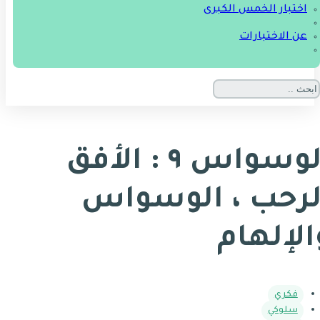
اختبار الخمس الكبرى
عن الاختبارات
الوسواس ٩ : الأفق
لرحب ، الوسواس
الإلهام
فكري
سلوكي