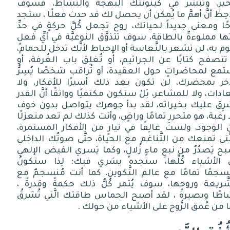
خير، وتنشر في كينونتك البهجة والنَّشاط، فسوف
احِظ أنَّ أهمَّ ما يُمكن أن يحصل لك قد حدث فعلًا ، ستجد
ًا ومعنى جديداً لحياتك، روح تجعل كُلَّ حركةٍ في حدِّ
ها مملوءةٌ بالطاقة، سوف تتذوَّق النوعيَّة في أيِّ فعلٍ
م به، لن تشعر بالتَّعاسة أو الإحباط لأنَّك تدخل للحمام،
تتصفح كتابًا عن الجراثيم، أو تُغلِق باب الغُرفة، أو
مع لمحاضراتٍ حول العقيدة، أو تُراقب شخصًا يُسِرُّ
آخر بمحضرك، لن تكون بعد ذلك أسيرًا للأفكار، ولا
ادات، ولا للمشاعر، بَلْ ستكون مكتفيًا وواثقًا أنَّ القدر
شرِق عليك بخيراته، لقد بدأ جوهرك يتواصل بدون خوف
 رغبة، هو متحرر تمامًا وراضٍ، وأنت كذلك لم تعد منعزلًا
الوجود، ولستَ عالِقًا في تيارٍ من الأفكار المستمرة،
َّتي تمنعك من التَّناغم مع الحياة، حتَّى صوتُك الداخلي
ح يَصدُرُ من نبعِ ماءٍ زُلالٍ، وكما يَسري الفيض الإلهي
 الأشياء كُلِّها، ستجده يسَري فيك؛ لِذا ستكونُ
سجمًا تمامًا مع عالم التَّكوين، كما أنت مُنسجمٌ مع
َّريعة وروحها، سوف يُثمر كُلُّ ذلك حكمةً وقدرةً ،
طًا وبصيرةً ، لقد أصبح الحماس طاقتك الَّتي تُشرقُ
 من عُمق الرُّوح على الأشياء من حولك .