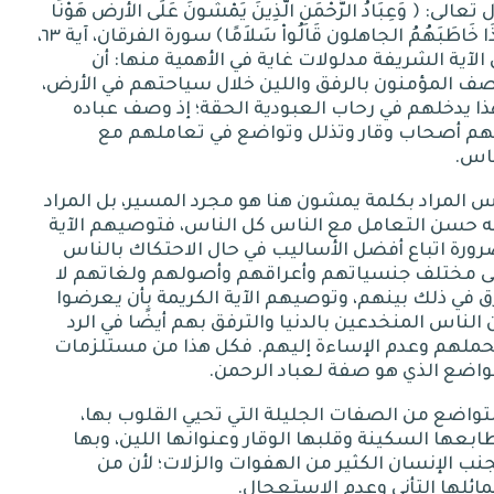
 تعالى
:
﴿ وَعِبَادُ الرَّحْمَنِ الَّذِينَ يَمْشُونَ عَلَى الأرض هَوْنًا
ِذَا خَاطَبَهُمُ الجاهلون قَالُواْ سَلاَمًا﴾
سورة
الفرقان،
آية
٦٣
،
الآية الشريفة مدلولات غاية في الأهمية منها
:
أن
ف المؤمنون بالرفق واللين خلال سياحتهم في الأرض،
ا يدخلهم في رحاب العبودية الحقة؛ إذ وصف عباده
نهم أصحاب وقار وتذلل وتواضع في تعاملهم مع
ناس
.
 المراد بكلمة يمشون هنا هو مجرد المسير، بل المراد
ه حسن التعامل مع الناس كل الناس، فتوصيهم الآية
ورة اتباع أفضل الأساليب في حال الاحتكاك بالناس
ى مختلف جنسياتهم وأعراقهم وأصولهم ولغاتهم لا
 في ذلك بينهم، وتوصيهم الآية الكريمة بأن يعرضوا
الناس المنخدعين بالدنيا والترفق بهم أيضًا في الرد
حملهم وعدم الإساءة إليهم
.
فكل هذا من مستلزمات
واضع الذي هو صفة لعباد الرحمن
.
تواضع من الصفات الجليلة التي تحيي القلوب بها،
بعها السكينة وقلبها الوقار وعنوانها اللين، وبها
نب الإنسان الكثير من الهفوات والزلات؛ لأن من
ئلها التأني وعدم الاستعجال
.