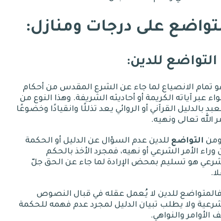
لتواضع
على
درجات
ومنازل
:
:
 تمام الانصياع لما جاء عن الشرع المقدس من أحكام
ء عبر آياته الكريمة أو أحاديثه الشريفة
.
وهذا النوع من
عبد بالدليل القرآني أو الروائي يعد تذللًا وانقيادًا وخضوعًا
ر الله تعالى ونهيه
.
ومن
التواضع
للدين عدم السؤال عن الدليل أو الحكمة
وراء الأمر الشرعي أو نهيه، فمجرد الأخذ بالحكم
رعي هو تسليم بمحض الإرادة لما جاء عن الحق جلّ
ا
.
المتواضع للدين لا يُعمل عقله في قبال النصوص
رعية ولا يطلب تبيان الدليل لمجرد عدم فهمه للحكمة
 الأوامر والنواهي
.