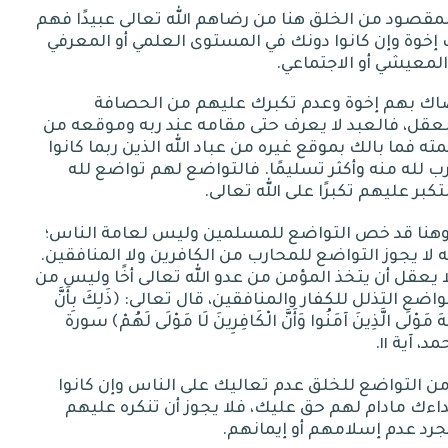
مقصود من الخلق هنا من رضاهم الله تعالى عبيدًا فهم
إخوة وإن كانوا دونك في المستوى العلمي أو المعرفي
المعيشي أو الاجتماعي
.
اك بهم إخوة وعدم تكبرك عليهم من الحصافة
عقل، فالعبد لا يعرف حتى مقامه عند ربه وموقعه من
ته فما بالك بموقع غيره من عباد الله الذين ربما كانوا
ب لله منه وأكثر تسليمًا
.
فالتواضع لهم تواضع لله
تكبر عليهم تكبرًا على الله تعالى
.
وهنا قد خص التواضع للمسلمين وليس لعامة الناس؛
ه لا يجوز التواضع للمحارب من الكافرين ولا المنافقين
.
 يعقل أن يتخذ المؤمن من عدو الله تعالى أخًا وليس من
واضع التذلل للكفار والمنافقين، قال تعالى
:
﴿ذَلِكَ بِأَنَّ
َهَ مَوْلَى الَّذِينَ آمَنُوا وَأَنَّ الْكَافِرِينَ لَا مَوْلَى لَهُمْ﴾ سورة
د، آية
١١.
ن التواضع للخلق عدم تعاليك على الناس وإن كانوا
اءك مادام لهم حق عليك، فلا يجوز أن تنكره عليهم
رد عدم إسلامهم أو إيمانهم
.