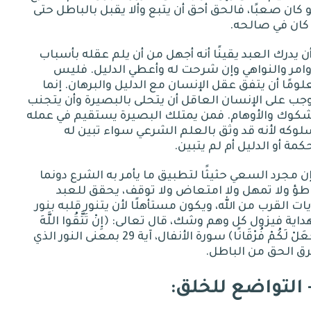
 كان صعبًا، فالحق أحق أن يتبع وألا يقبل بالباطل حتى
 كان في صالحه
.
ن يدرك العبد يقينًا أنه أجهل من أن يلم عقله بأسباب
وامر والنواهي وإن شرحت له وأعطي الدليل
.
فليس
ومًا أن يتفق عقل الإنسان مع الدليل والبرهان
.
إنما
جب على الإنسان العاقل أن يتحلى بالبصيرة وأن يتجنب
شكوك والأوهام
.
فمن يمتلك البصيرة يستقيم في عمله
وكه لأنه قد وثق بالعلم الشرعي سواء تبين له
كمة أو الدليل أم لم يتبين
.
ن مجرد السعي حثيثًا لتطبيق ما يأمر به الشرع دونما
طؤ ولا تمهل ولا امتعاض ولا توقف، يحقق للعبد
ات القرب من الله، ويكون مستأهلًا لأن يتنور قلبه بنور
داية فيزول كل وهم وشك، قال تعالى
:
﴿إِنْ تَتَّقُوا اللَّهَ
ْعَلْ لَكُمْ فُرْقَانًا﴾ سورة الأنفال، آية
29
بمعنى النور الذي
رق الحق من الباطل
.
: