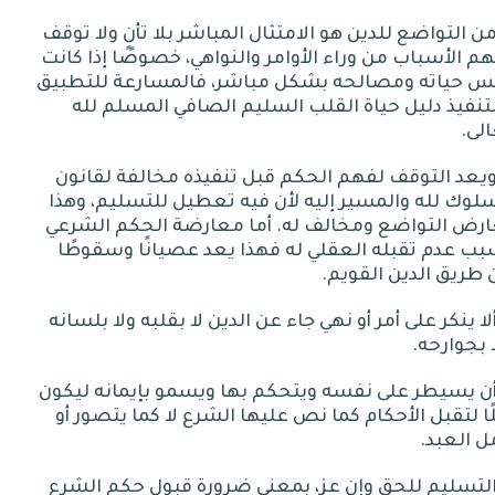
ن التواضع للدين هو الامتثال المباشر بلا تأنٍ ولا توقف
م الأسباب من وراء الأوامر والنواهي، خصوصًا إذا كانت
س حياته ومصالحه بشكل مباشر، فالمسارعة للتطبيق
تنفيذ دليل حياة القلب السليم الصافي المسلم لله
الى
.
يعد التوقف لفهم الحكم قبل تنفيذه مخالفة لقانون
لوك لله والمسير إليه لأن فيه تعطيل للتسليم، وهذا
ارض التواضع ومخالف له
.
أما معارضة الحكم الشرعي
ب عدم تقبله العقلي له فهذا يعد عصيانًا وسقوطًا
طريق الدين القويم
.
لا ينكر على أمر أو نهي جاء عن الدين لا بقلبه ولا بلسانه
 بجوارحه
.
أن يسيطر على نفسه ويتحكم بها ويسمو بإيمانه ليكون
ًا لتقبل الأحكام كما نص عليها الشرع لا كما يتصور أو
ل العبد
.
لتسليم للحق وإن عز، بمعنى ضرورة قبول حكم الشرع