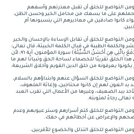
ومن التواضع للخلق أن تقبل معذرتهم وأسفهم
حملهم على ما يسعك من محامل الخير وحسن الظن،
ء كانوا صادقين في معاذيرهم التي ينسبونها أم
بين
.
من التواضع للخلق أن تقابل الإساءة بالإحسان والخير
شر والكلمة الطيبة في قبال الكلمة الخبيثة، قال تعالى
:
ْفَعْ بِالَّتِي هِيَ أَحْسَنُ السَّيِّئَةَ﴾ سورة المؤمنون، آية
٩٦،
لأن
هذا الخلق تقريبًا للخصماء لساحة الحق وتبيانًا لهم ما
يكونوا يعرفونه من خلق الدين القويم وأخلاق الشريعة
.
من التواضع للخلق السؤال عنهم وابتداؤهم بالسلام،
 يد العون لهم إن كانوا محتاجين، وإغاثة الملهوف،
أخذ بيد الضعيف، وغيرها من الأعمال التي تقرب العبد
 تعالى رجاءً لمثوبته
.
ومن التواضع للخلق كتم أسرارهم وستر عيوبهم وعدم
حهم والإعراض عن أخطائهم في حقك
.
من التواضع للخلق التذلل والخضوع للأقربين،