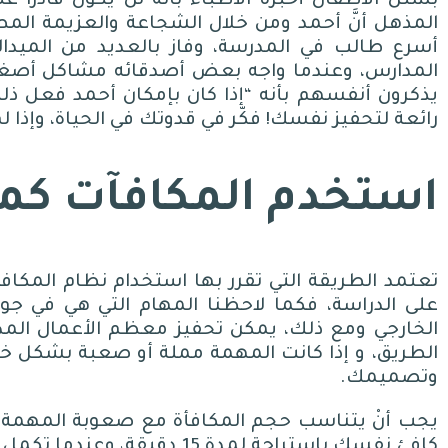
بشلل الأطفال أخبره الأطباء بانه لن يكون قادرًا عل
المذهل أنَّ أحمد ومن خلال الشجاعة والعزيمة ال
أسرع طالب في المدرسة، وفاز بالعديد من الميدال
المدارس، وعندما واجه بعض أصدقائه مشاكل أصغر و
يذكرون أنفسهم بأنه
“
إذا كان بإمكان أحمد فعل ذل
رائعة لتحفيز نفسك
!
فكّر في قدوتك في الحياة، وإذا
استخدم المكافآت كم
تعتمد الطريقة التي تقرر بها استخدام نظام المكاف
على الدراسة، فكما لاحظنا المهام التي هي في جوه
الخارجي ومع ذلك، يمكن تحفيز معظم الأعمال المد
الطريق، و إذا كانت المهمة مملة أو صعبة بشكل خا
وتصميمك
.
يجب أنْ يتناسب حجم المكافأة مع صعوبة المهمة و
كافئ نفسك باستراحة لمدة
15
دقيقة، وعندما تكمل