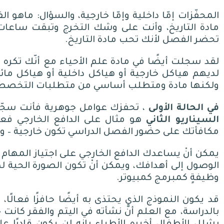
المحفّزات إمّا داخلية وإمّا خارجية، والسؤال
:
ماهو الف
مادة التاريخ، وأنت على وشك التخرج وتبقت ساعات
تحضر الفصل لأنك تحب مادة التاريخ
.
لقد سجلت أيضًا في مادة علم الأحياء مع أنّك تكره فك
لديهم هياكل خارجية أو هياكل داخلية أو هياكل ما
ولكنها مادة ومتطلب أساسي من متطلبات التخص
في
الحالة
الأولى
، تحفزك عوامل جوهرية فأنت سجّلت
السيناريو
الثاني
هو مثال على الدافع الخارجي فعل
مكافأتك على حضور الفصل الدراسي تكون خارجية
–
وس
يمكن أنْ يساعدك الدافع الخارجي على اجتياز المهام 
الوصول إلى أهدافك، ويمكن أنْ تكون الصورة الحية ل
وظيفةٍ كمبرمج كمبيوتر
.
قد يكون النموذج الذي يحتذى به أيضًا حافزًا فعالً
بالدراسة، مع العلم أنَّ نشأته في اليتم والفقر كا