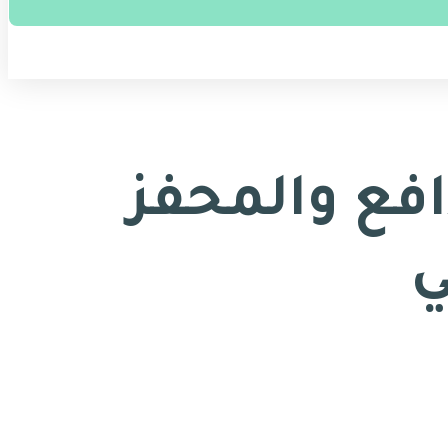
س ٧: الدافع والمحفز
ي