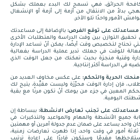
افحة الحرائق، فهي تسمح لك البدء بعملك بشكل
جي بدلاً من الانتقال من أزمة إلى أزمة أو الإنشغال
امش الأمور واحدًا تلو الآخر
.
مساعدتك على توقع الفرص
:
بالإضافة إلى مساعدتك
 تحقيق التوازن بين وقت الدراسة والمتطلبات الأخرى
تي تحتاج لتخصيص وقت أيضًا، يمكن أنْ تساعد الإدارة
فعالة للوقت في جعلك تدير عملية الدراسة بفعالية
دارة وقتية منجزة بحيث تمكنك من جعل الوقت الذي
يه في الدراسة أكثر إنتاجية
.
منحك الحرية والتحكم
:
على عكس مخاوف العديد من
لاب، فإن إدارة الوقت محرّرَة وليست مقيِّدة، يتيح لك
حكم المعين في جزء من يومك أنْ تكون مرنًا مع بقية
شطتك اليومية
.
مساعدتك على تجنب تعارض الانشطة
:
ببساطة إن
ابة جميع الأنشطة والمهام والمواعيد والتذكيرات في
ان واحد يساعد على ضمان عدم جدولة أمرين أو مهمتين
 ثلاثة أمور في وقت واحد، إذا ظهرت تعارضات زمنية،
تلاحظها مقدمًا وستكون قادرًا على إعادة ترتيب