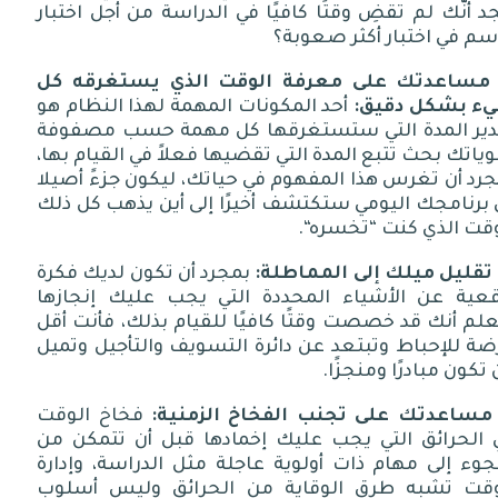
د أنَّك لم تقضِ وقتًا كافيًا في الدراسة من أجل اختبار
م في اختبار أكثر صعوبة؟
مساعدتك على معرفة الوقت الذي يستغرقه كل
ء بشكل دقيق
:
أحد المكونات المهمة لهذا النظام هو
دير المدة التي ستستغرقها كل مهمة حسب مصفوفة
وياتك بحث تتبع المدة التي تقضيها فعلاً في القيام بها،
رد أن تغرس هذا المفهوم في حياتك، ليكون جزءً أصيلا
برنامجك اليومي ستكتشف أخيرًا إلى أين يذهب كل ذلك
وقت الذي كنت
“
تخسره
“.
تقليل ميلك إلى المماطلة
:
بمجرد أن تكون لديك فكرة
قعية عن الأشياء المحددة التي يجب عليك إنجازها
لم أنك قد خصصت وقتًا كافيًا للقيام بذلك، فأنت أقل
ة للإحباط وتبتعد عن دائرة التسويف والتأجيل وتميل
 تكون مبادرًا ومنجزًا
.
مساعدتك على تجنب الفخاخ الزمنية
:
فخاخ الوقت
 الحرائق التي يجب عليك إخمادها قبل أن تتمكن من
جوء إلى مهام ذات أولوية عاجلة مثل الدراسة، وإدارة
وقت تشبه طرق الوقاية من الحرائق وليس أسلوب