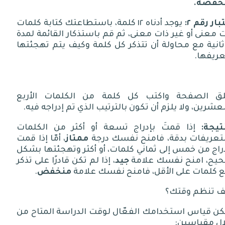
خفضة
.
بار
رقم
٢:
يوجد أدناه
١٢
كلمة، باستطاعتك كتابة كلمات
يف تدرس ٩: متى يجب أن تدرس
 معنى أو غير ذات معنى، ثم قم باستذكار القائمة لمدة
ثانية مع محاولة أن تتذكر كل كلمة وكيف يتم تهجئتها
عريفها
.
يف تدرس ١٠ : كيف تستعد لأي حصة دراسية
يف تدرس ١١: لابد أن تعرف أنك “لست وحدك”
لق الصفحة واكتب كل كلمة من الكلمات الأربع
عشرين، ولا يلزم أن تكون بالترتيب الذي تم إدراجه فيه
.
تيجة
:
إذا قمتَ بإدراج تسعة أو أكثر من الكلمات
لتعريفات بدقة، فامنح نفسك درجة
ممتاز
، أمّا إذا قمت
راج من خمس إلى ثماني كلمات، أو أكثر وتهجئتها بشكل
يح، امنح نفسك علامة
جيد
، إذا لم تكن قادرًا على تذكر
ع كلمات على الأقل، فامنح نفسك علامة
منخفض
.
ف تنظم وقتك؟
كن قياس استخدامك الفعّال لوقت الدراسة المتاح من
ال مقياسين
: