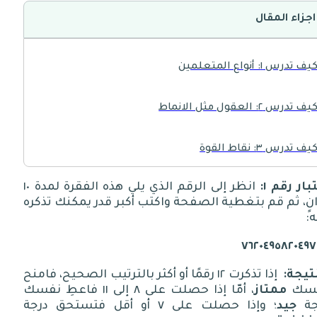
اجزاء المقال
يف تدرس ١: أنواع المتعلمين
يف تدرس ٢: العقول مثل الانماط
يف تدرس ٣: نقاط القوة
بار
رقم
١:
انظر إلى الرقم الذي يلي هذه الفقرة لمدة
١٠
يف تدرس ٥: الوقت الكافي للدراسة
نٍ، ثم قم بتغطية الصفحة واكتب أكبر قدر يمكنك تذكره
ه
:
يف تدرس ٦: كيف تنظم دراستك
٧٦٢٠٤٩٥٨٢٠٤٩
يف تدرس ٧: الدافع والمحفز الجوهري والخارجي
تيجة
:
إذا تذكرت
١٢
رقمًا أو أكثر بالترتيب الصحيح، فامنح
سك
ممتاز
، أمّا إذا حصلت على
٨
إلى
١١
فاعطِ نفسك
جة
جيد
؛ وإذا حصلت على
٧
أو أقل فتستحق درجة
يف تدرس ٨: ثلاث طرق رائعة للتنظيم الفائق