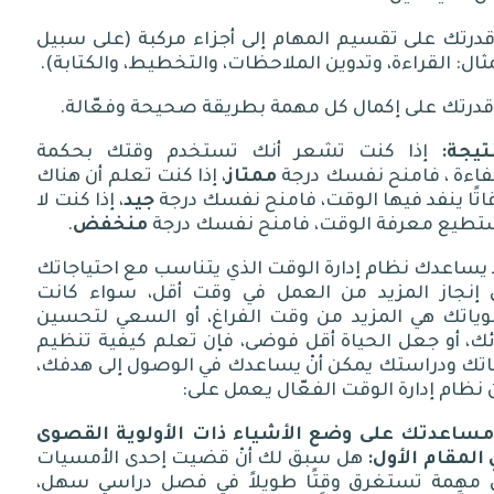
درتك على تقسيم المهام إلى أجزاء مركبة
(
على سبيل
ثال
:
القراءة، وتدوين الملاحظات، والتخطيط، والكتابة
).
درتك على إكمال كل مهمة بطريقة صحيحة وفعّالة
.
تيجة
:
إذا كنت تشعر أنك تستخدم وقتك بحكمة
فاءة ، فامنح نفسك درجة
ممتاز
، إذا كنت تعلم أن هناك
اتًا ينفد فيها الوقت، فامنح نفسك درجة
جيد
، إذا كنت لا
تطيع معرفة الوقت، فامنح نفسك درجة
منخفض
.
يساعدك نظام إدارة الوقت الذي يتناسب مع احتياجاتك
 إنجاز المزيد من العمل في وقت أقل، سواء كانت
لوياتك هي المزيد من وقت الفراغ، أو السعي لتحسين
ئك، أو جعل الحياة أقل فوضى، فإن تعلم كيفية تنظيم
اتك ودراستك يمكن أنْ يساعدك في الوصول إلى هدفك،
 نظام إدارة الوقت الفعّال يعمل على
:
مساعدتك
على
وضع
الأشياء
ذات
الأولوية
القصوى
المقام
الأول
:
هل سبق لك أنْ قضيت إحدى الأمسيات
 مهمة تستغرق وقتًا طويلاً في فصل دراسي سهل،