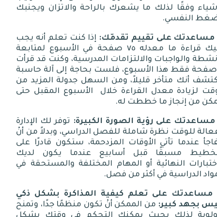
شياء وفقًا لذلك ما يشعرك بالراحة والاتزان ويجنبك
ضغط النفسي
.
مساعدتك على تقييم تقدمّك
:
إذا كنت تعلم أنه يجب
يك قراءة ما معدله
٧٥
صفحة في الأسبوع لمتابعة
نشطة والواجبات والالتزامات المدرسية، وكنت قد قرأت
فحة فقط هذا الأسبوع، فلست بحاجة إلى آلة حاسبة
كتشف أنك متأخر قليلاً، ومن السهل جدولة المزيد من
وقت لزيادة معدل القراءة خلال
الأسبوع المقبل حتى
مكن من إنجاز ما خططت له
.
مساعدتك على رؤية الصورة الكبيرة
:
توفر لك الإدارة
عالة للوقت نظرة شاملة للفصل الدراسي، وبدلاً من أنْ
اجأ عندما تأتي الأوقات المزدحمة، ستكون قادرًا على
تخطيط مسبقًا قبل أسابيع عندما يكون لديك
ختبارات النهائية أو المهام المختلفة والمستحقة في
واد الدراسية في أكثر من فصل
.
مساعدتك على تعلم كيفية المذاكرة بشكل ذكي
يس بجهد كبير
:
من الممكن أنْ تكون منظمًا جدًا، وتمنح
أولوية لذلك بحيث يمكنك التحكم في وقتك بشكل