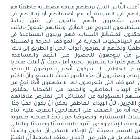
لإيذاء العاطفي ٥: الأمثلة الشائعة للمبتزين عاطفيًا
َ أغلب النَّاس الذين تربطهم علاقة مضطربة عاطفيًا مع
رانهم في المدرسة أو مع أصدقائهم أو زملائهم في
عمل يشعرون بأنَّهم عالقون في عنق زجاجة
لإيذاء العاطفي ٦: كيف تتعامل مع الإيذاء العاطفي
يستطيعون الخروج من المأزق، وينتابهم شعورٌ بالذنب
حمّلون أنفسَهُمْ الأسباب، فهم يريدون المساعدة في
 الديناميكيات الجارية في المواقف الحرجة والمسيئة
لإيذاء العاطفي ٨: كشف الإساءة وتشخيصها
فيًا، ولكنَّهم لا يعرفون أدوات الحل أو الطريق إلى ذلك،
لى مَنْ يتوجهون للحصول على الدّعم والمساعدة،
لإيذاء العاطفي ٩: إنهاء الإيذاء العاطفي
نَّهم كثيراً ما يشعرون بخيبة أمل، حيثُ أنّ أغلبَ ضحايا
إيذاء العاطفي لا يدركون أنَّهم يتعرضون للإساءة
إيذاء، ويعتبرون أنَّ هذه الأمور تحدثُ للجميع، وأنّ الكثير
لإيذاء العاطفي ١٠: أساليب الإيذاء العاطفي
المواقف التي يتعرضون لها لا يفهمون أنَّهَا نوعٌ من
واع الإيذاء العاطفي، والعديد من الضحايا يحمّلون
فسهم المسؤولية عن المشاكل التي تعترض علاقاتهم
لإيذاء العاطفي ١١: خطوات للتعافي من الإيذاء العاطفي
الآخرين، لأنَّ الإيذاء العاطفي يمكن أنْ يكون خفيًا جدًا،
جة أنّه من الصعب على المعالجين التعرف عليه أثناء
لإيذاء العاطفي ١٢: لماذا شاعت الإساءة ؟
سات الاستشارة، وخصوصًا حين يَجِدُ الضحية صعوبة
وصف الإيذاء ومدى تأثيره عليه نفسيًا وجسديًا، وبالتالي
 اليسير معرفة أنّ الإيذاء لايمكن أنْ يكون واضحًا
لإيذاء العاطفي ١٣: كيف نتعامل مع المبتز ؟
اياه، بل في كثير من الأحيان يعتقد الضحية أنَّ المُبتز