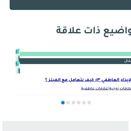
اضيع ذات علاقة
قال
يذاء العاطفي ١٣: كيف نتعامل مع المبتز ؟
لاقات زوجية
|
علاقات عاطفية