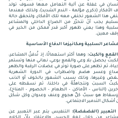
إنسان في غفلة عن آلية التعامل معها فسوف تولد
ف الأفكار
(
ذكرى مؤلمة
–
الندم الشديد
)
، ولذلك فعندما
في هذا الشعور تختفي معه تلك الأفكار، ولتحقق حالة
تسليم يجب أنْ تتحرّر من الصراعٍ الداخلي والمشاعر
سلبية وهذا يعني ظهور أكبر قدر ممكن من الخير في
قف معين
.
مشاعر
السلبية
ومكانيزما
الدفاع
الأساسية
القمع
والكبت
:
وهما أكثر استعمالًا، إذ تُدفنُ المشاعر،
كبتُ يحصل بلا وعي والقمع بوعي، نعاني منها وتستمر
ياة، ثم تظهر على صورة توتر في عضلات الرقبة والظهر
داع وعسر هضم واضطراب في الدورة الشهرية
غص وغيرها، وذلك بسبب الشعور بالخوف أو الذنب
كبتُ السببَ ونتجاهلُهُ في داخلنا، ثم نسقطه على
خرين
(
الناس
–
الأماكن
–
الطعام
–
الخصوم
–
المناخ
)
،
لإسقاط هو سببُ كلِّ هجومٍ وعنف وعدوان وكل شكل
أشكال التدمير الاجتماعي
.
التعبير
(
الفضفضة
):
التنفيس يتم عبر التعبير عن
مشاعر من خلال لغة الجسد، والإعتقاد بأنّ الكلام