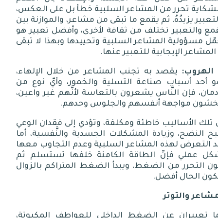
لشكاية تحرر من المشاعر السلبية خطأ بل على العكس،
تعبير يزيدُهُ، ثم يقمع ما تبقى من مشاعر، والموازنة بين
مع والتعبير تختلف من ثقافة لأخرى، وأفضل تعبير هو
ّل مسؤولية المشاعر السلبية وتحييدها وبهذا لا تبقى
 المشاعر الإيجابية للتعبير عنها
.
الهروب
:
يقصد به تجنب المشاعر من خلال الإلهاء،
و أحد أسباب صناعة التسلية والخمور، وأيّ نوع من
دمان، فإن النَّاس يشعرون بالتعاسة لأنَّهم غير واعين،
خشون مواجهة أنفسهم والجلوس وحدهم
.
تلك الأساليب خاطئة ومكلفة، وتؤدي إلى فقدان الوعي
ح النضج، وزيادة المشكلات الجسدية والنَّفسية، أما
د
التعرض لهذه المشاعر السلبية وعدم التجاوب معها
كل عملي فإنّ الطاقة الكامنة خلفها تستسلم ثم
ون التحرر من الضغط، ويبدأ الضغط المتراكم بالزوال
كون الحال أفضل
.
مشاعر
والتوتر
ا تعبيران عن الضغط الداخلي للعواطف المكبوتة،