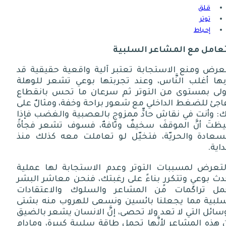
قلق
توتر
إحباط
تعامل
مع
المشاعر
السلبية
تعرض ومنع الاستجابة تعتبر آلية واقعية حقيقية قد
ّبها أغلب النَّاس، وعند تجربتها بوعي تشعر للوهلة
أولى بمستوى من التوتر ثم سرعان ما تحس بانقطاع
اجئ للضغط الداخلي مع شعور براحة وخفة، ومثالٌ على
ك
:
وأنت في نقاش حادٍّ ممزوجٍ بالعصبية والغضب فإذا
يظتَ أنَّ الموقفَ سخيفٌ وتافهٌ، فسوف تشعر فجأةً
لسعادة والحريّة، فتخيّل لو تعاملت معه كذلك منذ
داية
.
لتعرض لمسببات التوتر وعدم الاستجابة لها عملية
ث بوعيٍ وتتكررٍ بناءً على رغبتك، فنحن معاشر البشر
مل تراكمات من المشاعر والسلوك والاعتقادات
سلبية مما يجعلنا بائسين ونسعى للهروب منه بشتى
سائل التي لا تعد ولا تحصى، إنَّ الانسان يشعر بالضيق
هذه المشاعر لأنَّها تحمل طاقة سلبية كبيرة، ومادام