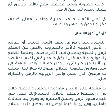
ا كانت معيوبة ويجب قطعها فقم بالأمر بالخرق أي
عجلة وشدة لأنه عين الرفق.
ق تعني التعب خلاف المداراة وجاءت بمعنى ضعف
عقل والحمق والجهل و العنف.
فق في أمور الانسان
للرفق والمدراة دور في تحقق الأمور الدنيوية أو العائدة
 الأمور الدينية كالأمر بالمعروف والنهي عن المنكر،
لرفق والمحبة يجعلان قلب الآخر خاضعا، وعندها تخضع
الجوارح، وبالجملة إن الرفق والمداراة في تقدم المقاصد
ر تأثيرا من كل شيء ، ومن جملة الأوامر الإلهية إلى
ى وهارون علبهما السلام (فقولا له قولا لينا) فجلب
ب فرعون الذي طغى وادعى الربوبية بالرفق والمداراة
ضل.
د مشقة على الانبياء مقاومة الحمقى والجهلة فلابد
م أن يتصفوا بأعظم الأخلاق الحسنة(إنك لعلى خلق
يم)، فقوة الرفق وحسن العشرة يقاومون بها جهالات
جاهلين، وفي رواية فيما أوصى به الخضر عليه السلام