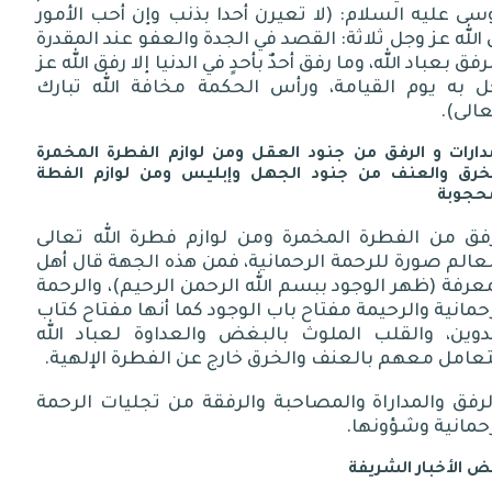
ى عليه السلام: (لا تعيرن أحدا بذنب وإن أحب الأمور
 الله عز وجل ثلاثة: القصد في الجدة والعفو عند المقدرة
رفق بعباد الله، وما رفق أحدٌ بأحدٍ في الدنيا إلا رفق الله عز
ل به يوم القيامة، ورأس الحكمة مخافة الله تبارك
الى).
دارات و الرفق من جنود العقل ومن لوازم الفطرة المخمرة
لخرق والعنف من جنود الجهل وإبليس ومن لوازم الفطة
حجوبة
رفق من الفطرة المخمرة ومن لوازم فطرة الله تعالى
عالم صورة للرحمة الرحمانية، فمن هذه الجهة قال أهل
عرفة (ظهر الوجود ببسم الله الرحمن الرحيم)، والرحمة
حمانية والرحيمة مفتاح باب الوجود كما أنها مفتاح كتاب
تدوين، والقلب الملوث بالبغض والعداوة لعباد الله
عامل معهم بالعنف والخرق خارج عن الفطرة الإلهية.
رفق والمداراة والمصاحبة والرفقة من تجليات الرحمة
حمانية وشؤونها.
 الأخبار الشريفة