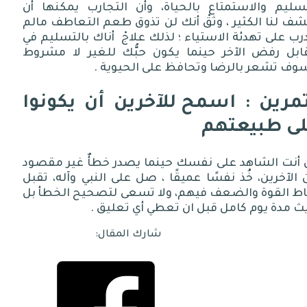
تسليم والاستمتاع بالحياة، وأن التجارب يمكنها أن
ف لنا الكثير ، وثقْ أنك لن تذوق طعم التعاطف مالم
رب على تهدئة الاستياء ؛ لذلك علاجْ
أناك بالتسليم في
ابل رفض الآخر حينما يكون حبُّك للغير لا مشروط
وف تشعر بالرضا وتحافظ على الحيوية
.
مرين
:
اسمح للآخرين أن يكونوا
ى طبيعتهم
 أنت الشاهد على نفسك حينما يصدر خطأٌ غير مقصود
الآخرين، خُذ نفسًا عميقًا ، صل على النبي وآله، تقبل
اط القوة والضعف فيهم، ولا تسعى لتصحيح الخطأ بل
ث مدة يوم كامل قبل ان تعطي أي تعليق
.
شارك المقال: