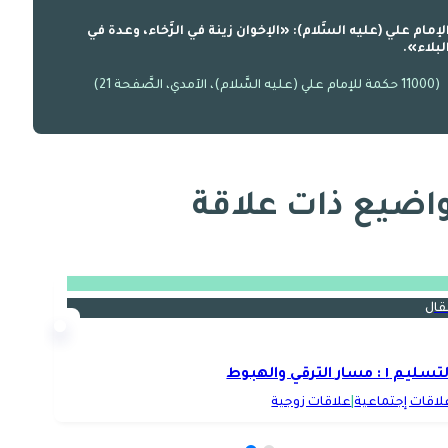
لإمام علي (عليه السَّلام): «الإخوان زينة في الرَّخاء، وعدة في
لبلاء».
(11000 حكمة للإمام علي (عليه السَّلام)، الآمدي، الصَّفحة 21)
اضيع ذات علاقة
قال
سليم ١ : مسار الترقي والهبوط
لاقات إجتماعية
|
علاقات زوجية