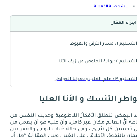
الشخصية الكمالية
اجزاء المقال
لتسليم ١ : مسار الترقي والهبوط
لتسليم ٢ :بوابة الخلوص من زيف الأنا
لتسليم ٣ : علم القلب ومعرفة الخواطر
لتسليم ٤ : حنو الروح على الجسد
اطر التنسك و الأنا العليا
لتسليم ٥: الباحثون عن القيمة
د البعض تنطلق الأفكارُ اللاطوعية وحديث النفس من
عة أنَّ العالم مكان غير كامل، وأن عليه هو أن يعمل من
ل تحسين كل شيء ، وفي حالة غياب الوعي والقفز بين
لتسليم ٦ : المشغول بتلميع صورته
يمان بالتفوق الأخلاقي على الغير ، وبين المقارنة
“
هل أنا