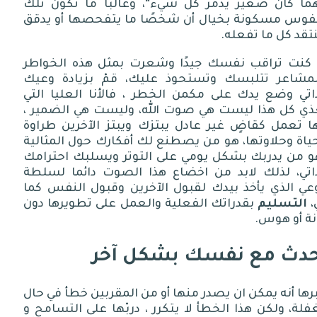
ما كان صغير يدمر كل شيء
“
، وغالبا ما تكون تلك
نفوس مسكونة بخيال أن شخصًا ما يتفحصها أو يدقق
تقد كل ما تفعله
.
ا كنت تراقب نفسك جيدًا وشعرت بمثل هذه الخواطر
لمشاعر تتلبسك وتستحوذ عليك، قمْ بزيادة وعيك
ذاتي وضع يدك على مكمن الخطر ، فالأنا العليا التي
ذي كل هذا ليست هي صوت الله، وليست هي الضمير ،
ها تعمل كقاضٍ غير عادل يبتزك ويبتز الآخرين طراوة
ياة وحلاوتها، هو من يصطنع لك أفكارك حول المثالية
و من يدربك بشكل يومي على التوتر ويسلبك احترامك
ذاتي، لذلك لابد من اخضاع هذا الصوت دائما لسلطة
وعي الذي يأخذ بيدك لقبول الآخرين وقبول النفس كما
،
التسليم
بقدراتك الفعلية والعمل على تطويرها دون
نة أو هوس
.
دث مع نفسك بشكل آخر
رها أنه يمكن ان يصدر منها أو من المقربين خطأ في حال
فلة، ولكن هذا الخطأ لا يتكرر ، دربْها على التسامح و