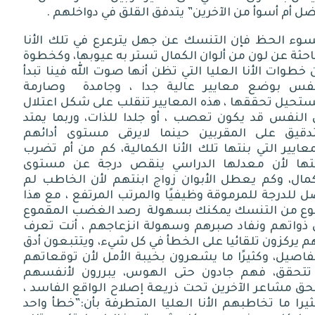
ل أم أسوأ من الآخرين
”
يتدفق القلق في دواخلهم
.
لتسليم ٧ : خواطر اللاأمن
سوء الحظ فإن التنسك عن جهل يترعرع في تلك الأنا
احثة عن لون من ألوان الكمال تستر به عيوبها، وكخطوة
خطوات الأنا العليا التي تظن أنها صوت الله فينا تبدأ
لتسليم ٩ : خواطر المتع المتنقلة
نفس بوضع معايير عالية جدا ، وجامدة
وصارمة
ستحيل تحققها ، هذه المعايير تنقلب على شكل اعتلال
 النفس قد يكون تعصب ، أو جلدا للذات، وربما يمتد
تدقيق على المقربين حينما لايرقى مستوى أدائهم
عايير التي بنتها تلك الأنا الكمالية، كم من أم تضرب
نتها لأن معدلها الدراسي ينقص درجة عن مستوى
كمال، وكم يعطل الأبوان زواج ابنتهم لأن الخاطب لم
 للدرجة للمرموقة وظيفيًا والمرتب المرتفع ، مع هذا
نوع من التنسك يمكنك بسهولة
رصد الغضب المقموع
 ذواتهم ونفاد صبرهم وسهولة انزعاجهم ، أنت تعرف
م يركزون تلقائيا على الخطأ في كل شيء، ويتتبعون أدق
فاصيل، وكثيرًا ما يشعرون بخيبة الأمل لأن توقعاتهم
 تتحقق، فهم جادون حتى الهوس، يبررون لأنفسهم
ق مشاعر الآخرين تحت ذريعة إصلاح الواقع الفاسد ،
يرا ما تخاطبهم الأنا العليا المتطرفة بأن
:”
خطأ واحد