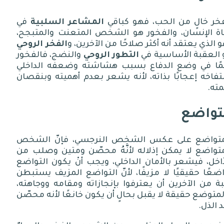
فخر خالٍ من الحب، فهو كباقي
المشاعر السلبية
في
اة الإنسان، والفخور هو الشخص المتعنت والمتبجح،
 الذي يعتقد أنه أكثر صلاحًا من الآخرين، و
الفخر الروحي
 العقبة الأساسية في
التطور الروحي
والنضج، فالفخور
ئمًا في وضع الدفاع بسبب هشاشته وضعفه الداخلي
تفاخه إعجابًا بذاته، لأنه يشعر بعدم أهميته وبنقصان
مته
.
تواضع
متواضع على عكس الشخص النرجسي، فإنّ الشخص
تواضع لا يمكن إذلاله لأنَّهُ محصّن ومتين وصلب من
ّاخل، فيشعر بالأمان الداخلي، ويجب أنْ يكون التواضع
ضعًا حقيقيًا لا مزيفًا، لأنّ التواضع المزيف يستبطن
ة من الآخرين أن يعترفوا بإنجازاته ومقامه ووجاهته،
متوضع حقيقة لا يقبل بحالٍ أن يكون خانعًا لأنه محصّن
 الذل
.