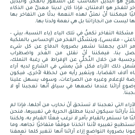
فرح هو البديل المناسب عن الشعور بالفخر، والبديلٌ
خر للفخر هو الامتنان، فإذا كان لدينا معدلٌ من الذكاء
يًا فيمكننا أنْ نمتنّ لهذه النعمة بدلًا من التفاخر بها
َّها ليست من انجازاتنا بل هي نعمة ولدنا بها
.
 مشكلة التفاخر تكمنُ في تلك الياء
(
ياء النسبة، بيتي
–
عتي
–
ملابسي
)
، ويتشكّل الفخر من الإحساس بالملكية
أمر الذي يجعلنا نشعر بضرورة الدفاع عن كل شيء
صل بنا، فيمكننا أنْ نقلل من الفخر واضطراب
رجسية من خلال التّخلّي عن الإفراط في رغبة التملك،
شمل ذلك الآراء فكل مَنْ يمشي في الشارع لديه آراء
ه آلاف القضايا، ويتغير رأيه من لحظة لأخرى، فيكون
ضة للإعلام وغيره من الصراعات، وسوف يسهل علينا
وع آرائنا عندما نضعها في سياق أنْها تعجبنا أو لا
جبنا
.
آراء التي تعجبنا لا تستحق أنْ نحارب من أجلها، فإذا لم
ْتَدْ بآرائنا سيكون لدينا مطلق الحرية في تغييرها، فنحن
بًا ما نستمر بالقيام بأمر لا نرغب فعلًا القيام به، ولكننا
نستطيع تغييره لأننا اتخذنا موقفًا متفاخرًا تجاهه، وما
ونا بضرورة التواضع إزاء آرائنا أنها تتغير كلما تعمقنا