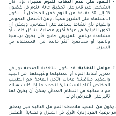
التعّود
على
عدم
الذهاب
للنوم
مجبرًا
:
فإذا كان
الشخص غير قادر على تحقيق حالة النوم في غضون
15
إلى
30
دقيقة من النوم فمن المحتمل ألا يكون
الاستلقاء على السّرير مفيدًا، ومن الأفضل النهوض
والقيام بأي نشاط يساعد على النعاس، ويمكن أن
تكون القراءة في غرفة أخرى مضاءة بشكل خافت أو
مشاهدة برنامج تلفزيوني هادئ كأن يكون برنامجا
وثائقيا أو محاضرة أكثر فائدة من الاستلقاء في
السرير
.
عوامل
التغذية
:
قد يكون للتغذية الصحية دور في
تعزيز أنماط النوم أو تعطيلها وتثبيطها، من الجيد
والمفيد مناقشة عادات الأكل العامة مع الطبيب
المختص أثناء الاستشارة لتحديد ما إذا كانت هناك
مواد غذائية في النظام الغذائي يمكن أن يكون لها
تأثير على الأعراض أم لا
.
 يكون من المفيد ملاحظة العوامل التالية حين يتعلق
مر برغبة الفرد إدارة الأرق في المنزل والعناية الأفضل