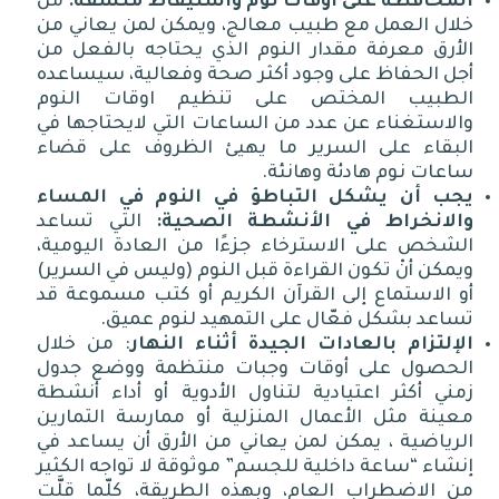
المحافظة
على
أوقات
نوم
واستيقاظ
متسقة
:
من
خلال العمل مع طبيب معالج، ويمكن لمن يعاني من
الأرق معرفة مقدار النوم الذي يحتاجه بالفعل من
أجل الحفاظ على وجود أكثر صحة وفعالية، سيساعده
الطبيب المختص على تنظيم اوقات النوم
والاستغناء عن عدد من الساعات التي لايحتاجها في
البقاء على السرير ما يهيئ الظروف على قضاء
ساعات نوم هادئة وهانئة
.
يجب
أن
يشكل
التباطؤ
في
النوم
في
المساء
والانخراط
في
الأنشطة
الصحية
:
التي تساعد
الشخص على الاسترخاء جزءًا من العادة اليومية،
ويمكن أنْ تكون القراءة قبل النوم
(
وليس في السرير
)
أو الاستماع إلى القرآن الكريم أو كتب مسموعة قد
تساعد بشكل فعّال على التمهيد لنوم عميق
.
الإلتزام
بالعادات
الجيدة
أثناء
النهار
:
من خلال
الحصول على أوقات وجبات منتظمة ووضع جدول
زمني أكثر اعتيادية لتناول الأدوية أو أداء أنشطة
معينة مثل الأعمال المنزلية أو ممارسة التمارين
الرياضية ، يمكن لمن يعاني من الأرق أن يساعد في
إنشاء
“
ساعة داخلية للجسم
”
موثوقة لا تواجه الكثير
من الاضطراب العام، وبهذه الطريقة، كلّما قلَّت