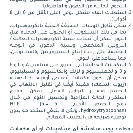
اللحوم الخالية من الدهون والفاصوليا
.
استهلاك الماء بشكل يومي
(
على الأقل من
6
إلى
8
أكواب
).
يمكن تناول الوجبات الخفيفة الغنية بالكربوهيدرات،
بما في ذلك البسكويت أو الحبوب غير المحلاة قبل
النوم
.
يمكن أن تساعد نسبة الكربوهيدرات العالية
/
البروتين المنخفض ونسبة الدهون في الوجبة
الخفيفة على زيادة إنتاج السيروتونين والميلاتونين،
مما يساعد على النوم
.
المكملات الغذائية التي تحتوي على فيتامين
A
و
C
و
E
و
B
والمغنيسيوم والزنك والكالسيوم والسيلينيوم،
يمكن أن تكون مكملات أحماض أوميغا
3
الدهنية
(
زيوت السمك
)
مفيدة أيضًا في تقليل الالتهاب في
الجسم وتعزيز التوازن العقلي
.
يمكن تحقيق
استقرار الحالة المزاجية وتحسين النوم من خلال
دمج الحمض الأميني
5
–
(5-
HTP
hydroxytryptophan)
، ولكن لا ينبغي استخدامه بدون
توصية صريحة من الطبيب المعالج
.
احظة
:
يجب
مناقشة
أي
فيتامينات
أو
أي
مكملات