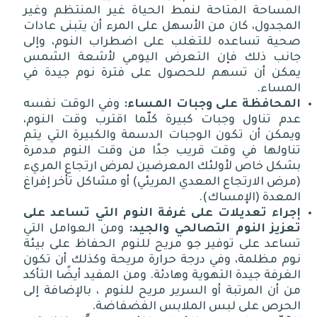
المساحة المتاحة لنمط الحياة غير المنتظم وغير
المجدول، كان من الأسهل على المرء أن يتبنى عادات
صحية تساعده للتغلب على اضطراب النوم، وإلى
جانب ذلك فإن التعرض اليومي لأشعة الشمس
يمكن أن تسهم للحصول على فترة نوم جيدة في
المساء
.
المحافظة
على
وجبات
المساء
:
وفي الوقت نفسه
عدم تناول وجبات كبيرة كلّما اقترب وقت النوم،
ويمكن أن تكون الوجبات الدسمة والكبيرة التي يتم
تناولها في وقت قريب جدًا من وقت النوم مدمرة
بشكل خاص لأولئك المعرضين لمرض ارتجاع المريء
(
مرض الارتجاع المعدي المريئي
)
أو مشاكل تأخر إفراغ
المعدة
(
الإمساك
).
إجراء
تعديلات
على
غرفة
النوم
التي
تساعد
على
تعزيز
النوم
التصالحي
والجيد
:
و
من العوامل التي
تساعد على توفير جو مريح للنوم الحفاظ على بيئة
نوم مظلمة، وفي درجة حرارة مريحة وكذلك أن تكون
الغرفة جيدة التهوية وهادئة
.
ومن المفيد أيضًا التأكد
من أن المرتبة أو السرير مريح للنوم ، بالإضافة إلى
الحرص على لبس الملابس الفضفاضة
.