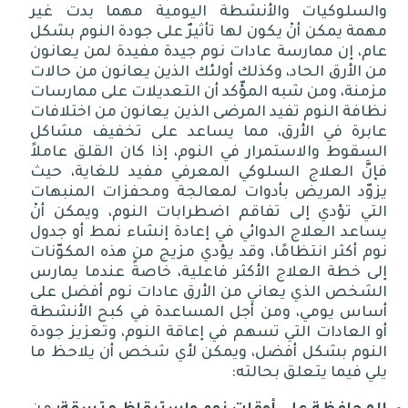
والسلوكيات والأنشطة اليومية مهما بدت غير
مهمة يمكن أنْ يكون لها تأثيرٌ على جودة النوم بشكل
عام، إن ممارسة عادات نوم جيدة مفيدة لمن يعانون
من الأرق الحاد، وكذلك أولئك الذين يعانون من حالات
مزمنة، ومن شبه المؤّكد أن التعديلات على ممارسات
نظافة النوم تفيد المرضى الذين يعانون من اختلافات
عابرة في الأرق، مما يساعد على تخفيف مشاكل
السقوط والاستمرار في النوم، إذا كان القلق عاملاً
فإنَّ العلاج السلوكي المعرفي مفيد للغاية، حيث
يزوّد المريض بأدوات لمعالجة ومحفزات المنبهات
التي تؤدي إلى تفاقم اضطرابات النوم، ويمكن أنْ
يساعد العلاج الدوائي في إعادة إنشاء نمط أو جدول
نوم أكثر انتظامًا، وقد يؤدي مزيج من هذه المكوّنات
إلى خطة العلاج الأكثر فاعلية، خاصةً عندما يمارس
الشخص الذي يعاني من الأرق عادات نوم أفضل على
أساس يومي، ومن أجل المساعدة في كبح الأنشطة
أو العادات التي تسهم في إعاقة النوم، وتعزيز جودة
النوم بشكل أفضل، ويمكن لأي شخص أن يلاحظ ما
يلي فيما يتعلق بحالته
: