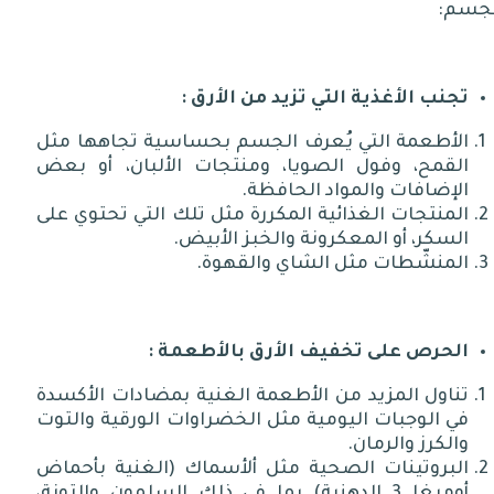
لجسم
:
تجنب الأغذية التي تزيد من الأرق
:
الأطعمة التي يُعرف الجسم بحساسية تجاهها مثل
القمح، وفول الصويا، ومنتجات الألبان، أو بعض
الإضافات والمواد الحافظة
.
المنتجات الغذائية المكررة مثل تلك التي تحتوي على
السكر، أو المعكرونة والخبز الأبيض
.
المنشّطات مثل الشاي والقهوة
.
الحرص
على تخفيف الأرق بالأطعمة
:
تناول المزيد من الأطعمة الغنية بمضادات الأكسدة
في الوجبات اليومية مثل الخضراوات الورقية والتوت
والكرز والرمان
.
البروتينات الصحية مثل ألأسماك
(
الغنية بأحماض
أوميغا
3
الدهنية
)
بما في ذلك السلمون والتونة،